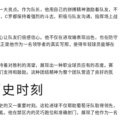
一大亮点。作为队长，他用自己的拼搏精神激励着队友，不
，C罗都保持着强烈的斗志，积极与队友沟通，指挥场上战
心让队友们倍感信心。他不仅在进攻端表现出色，也在防守
现正是他作为一名领导者的真实写照，使得年轻球员能够在
持着对胜利的渴望，展现出一种职业球员应有的态度。赛
们支持和鼓励。这种团结精神为整个团队营造了良好的氛
历史时刻
史的又一重要时刻。这粒进球不仅帮助葡萄牙队取得领先，
笔。他在禁区内的灵巧跑位和准确射门，展现了他作为一名