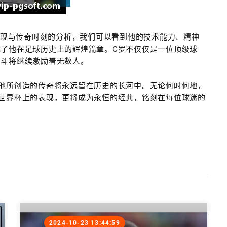
彩表现与传奇时刻的分析，我们可以看到他的技术能力、精神
了他在足球历史上的辉煌篇章。C罗不仅仅是一位顶级球
奋斗将继续激励着无数人。
他所创造的传奇将永远留在历史的长河中。无论何时何地，
世界杯上的表现，更将成为永恒的经典，铭刻在每位球迷的
2024-10-23 13:44:59