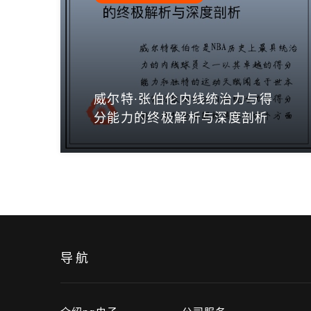
威尔特·张伯伦内线统治力与得
分能力的终极解析与深度剖析
导航