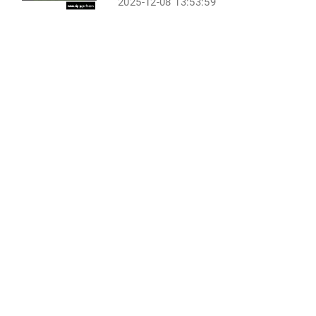
2025-12-08 13:53:59