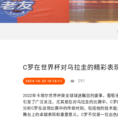
C罗在世界杯对乌拉圭的精彩表
291
2024-10-22 10:16:11
2022年卡塔尔世界杯是全球球迷瞩目的盛事，葡萄
引发了广泛关注，尤其是在对乌拉圭的比赛中，C罗
分析C罗在这场比赛中的传奇时刻，包括他的技术能
舞台上的卓越表现和重要意义。C罗不仅是一位出色