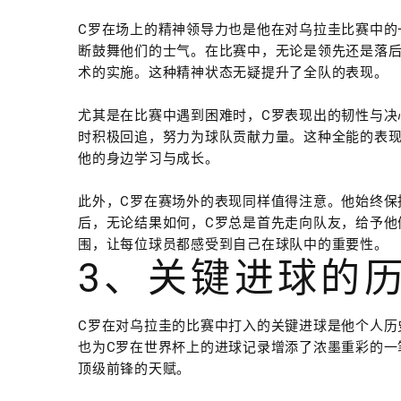
C罗在场上的精神领导力也是他在对乌拉圭比赛中的
断鼓舞他们的士气。在比赛中，无论是领先还是落后
术的实施。这种精神状态无疑提升了全队的表现。
尤其是在比赛中遇到困难时，C罗表现出的韧性与决
时积极回追，努力为球队贡献力量。这种全能的表
他的身边学习与成长。
此外，C罗在赛场外的表现同样值得注意。他始终保
后，无论结果如何，C罗总是首先走向队友，给予他
围，让每位球员都感受到自己在球队中的重要性。
3、关键进球的
C罗在对乌拉圭的比赛中打入的关键进球是他个人历
也为C罗在世界杯上的进球记录增添了浓墨重彩的一
顶级前锋的天赋。