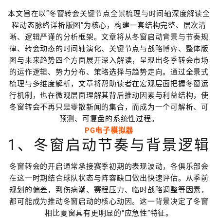
本文旨在以“冬窗转会关键节点全景梳理与时间轴深度解读全
程动态脉络详析版图”为核心，构建一套结构完整、层次清
晰、逻辑严谨的分析框架。文章将从冬窗启动背景与节奏规
律、转会动态的时间轴演化、关键节点与战略博弈、整体版
图与未来趋势四个方面展开深入解读，呈现出冬季转会市场
的运作逻辑、势力分布、策略选择与趋势走向。通过全景式
梳理与多维度解析，文章将帮助读者在宏观层面把握冬窗运
行机制，也在微观层面理解其背后推动因素与利益结构，使
冬窗转会不再只是零散新闻的集合，而成为一个可解析、可
预测、可复盘的系统性过程。
PG电子模拟器
1、冬窗启动节奏与背景逻辑
冬窗转会的开启通常承接赛季初期的表现波动，各俱乐部会
在这一时期结合球队状态与阵容缺口做出快速评估。从季前
规划的偏差，到伤病潮、赛程压力、临时战略调整等因素，
都可能成为推动冬窗启动的核心动因。这一背景决定了冬窗
相比夏窗具有更明显的“应急性”特征。