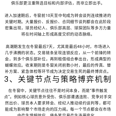
俱乐部更注重筛选目标和内部评估，而非立即出手。
进入加速期后，冬窗前10天至中旬成为转会谈判连续推进的
关键时期。大量报价、反报价、合同细节谈判都会在此阶段
密集出现，球员经纪人、俱乐部高层、球探团队等多方力量
将在时间轴上形成高度交织的动态脉络。
高潮期发生在冬窗最后7天，尤其是最后48小时，市场进入
几乎沸腾的状态。交易链条呈现连锁反应，从一个前锋的转
会，到多个俱乐部补位，再到租借组合拳出台，形成典型的
蝴蝶效应。收束期则是冬窗关闭前数小时，最后的传真、替
补方案、紧急体检等环节成为决定交易生死的最终博弈点。
3、关键节点与策略博弈机制
在冬窗中，关键节点往往不是时间本身，而是“事件触发
点”。例如核心球员意外受伤、俱乐部遭遇连败、竞争对手突
然出价、球员本人要求转会、经纪人推动续约谈判等，都可
能成为影响整个市场走向的压力阀。每一个节点都会在市场
中产生增幅效应，使多笔交易产生连带变化。