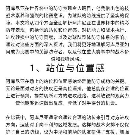
阿库尼亚在世界杯中的防守表现令人瞩目，他凭借出色的技
战术素养和强烈的比赛意识，为球队的防线提供了坚实的保
障。本文将从四个方面全面解析阿库尼亚在世界杯中的精彩
防守表现，包括他的站位和位置感、对抗能力和战术执行、
进攻转换中的防守贡献，以及对球队整体防守体系的影响。
通过对这些方面的深入探讨，我们将更好地理解阿库尼亚如
何成为比赛中的关键防守者，以及他在重大赛事中的战术价
值和独特风格。
1、站位与位置感
阿库尼亚在场上的站位和位置感始终是他防守成功的关键。
无论是面对对方的快攻还是高位逼抢，他总能在合适的位置
上进行预判，提前切断对方的进攻线路。这种敏锐的观察力
使他能够迅速做出反应，降低了对手得分的机会。
在比赛中，阿库尼亚通常会通过合理的站位来引导对方进攻
方向，迫使对手向不利的区域发展。这样的战术安排不仅保
护了自己的防线，也为中场和前场的队友提供了支援，增强