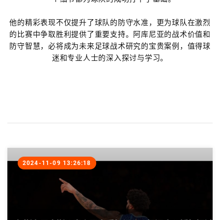
他的精彩表现不仅提升了球队的防守水准，更为球队在激烈
的比赛中争取胜利提供了重要支持。阿库尼亚的战术价值和
防守智慧，必将成为未来足球战术研究的宝贵案例，值得球
迷和专业人士的深入探讨与学习。
2024-11-09 13:26:18