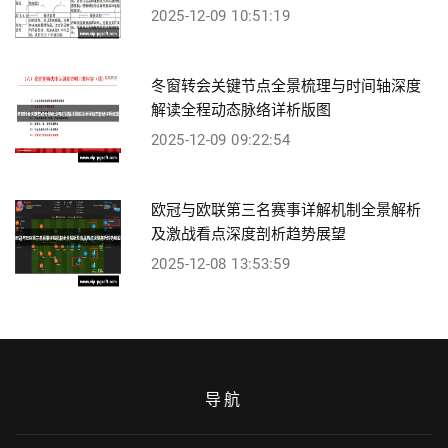
2025-12-09 10:51:19
冬窗转会关键节点全景梳理与时间轴深度
解读全程动态脉络详析版图
2025-12-09 09:22:54
欧冠与欧联第三名赛事详解机制全景解析
及激战看点深度剖析趋势展望
2025-12-08 13:53:59
导航