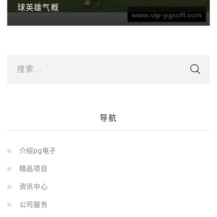
球英雄气概
搜索...
导航
介绍pg电子
精品项目
资讯中心
公司服务