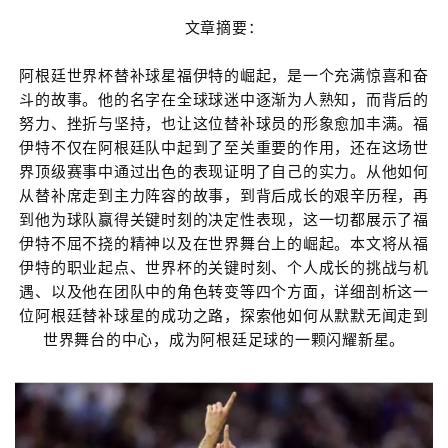
文章摘要：
阿根廷世界杯替补球星福伊特的崛起，是一个充满惊喜和奋
斗的故事。他的名字在全球球迷中逐渐为人熟知，而背后的
努力、挫折与坚持，也让这位替补球员的形象愈加丰满。福
伊特不仅在阿根廷队中起到了至关重要的作用，还在这场世
界顶级赛事中通过出色的表现证明了自己的实力。从他如何
从替补席走到主力阵容的故事，到背后成长的艰辛历程，再
到他为球队赢得关键时刻的决定性表现，这一切都展示了福
伊特不屈不挠的精神以及在世界舞台上的崛起。本文将从福
伊特的职业起点、世界杯的关键时刻、个人成长的挑战与机
遇、以及他在团队中的角色转变等四个方面，详细剖析这一
位阿根廷替补球星的成功之路，探索他如何从默默无闻走到
世界舞台的中心，成为阿根廷足球的一颗闪耀新星。