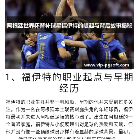
1、福伊特的职业起点与早期
经历
福伊特的职业生涯并非一帆风顺，早期的他并未受到过多关
注。作为一名在阿根廷本土联赛崭露头角的年轻球员，福伊
特最初并未进入阿根廷足坛的核心圈子。出生在阿根廷的一
个普通家庭，福伊特从小便展现出对足球的热爱和天赋，但
他并没有像一些顶级球员那样有着显赫的足球背景。最初，