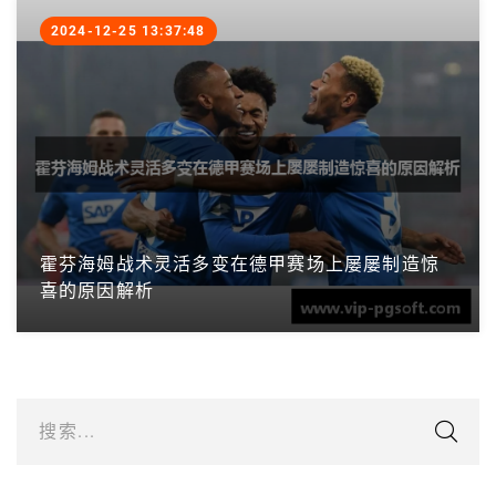
2024-12-25 13:37:48
霍芬海姆战术灵活多变在德甲赛场上屡屡制造惊
喜的原因解析
搜索...