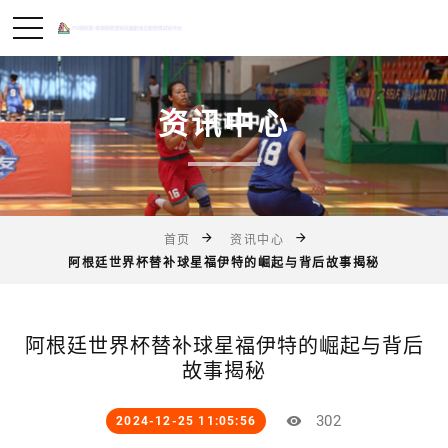
资讯中心
首页
资讯中心
阿根廷世界杯替补球星福伊特的崛起与背后故事揭秘
阿根廷世界杯替补球星福伊特的崛起与背后
故事揭秘
302
2024-12-25 11:05:56