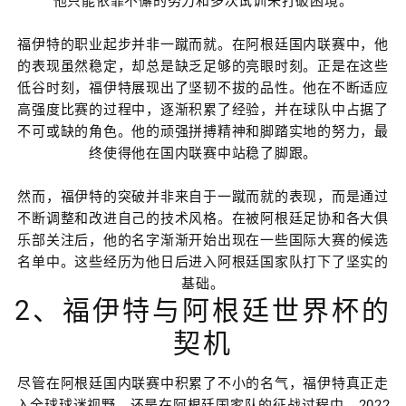
他只能依靠不懈的努力和多次试训来打破困境。
福伊特的职业起步并非一蹴而就。在阿根廷国内联赛中，他
的表现虽然稳定，却总是缺乏足够的亮眼时刻。正是在这些
低谷时刻，福伊特展现出了坚韧不拔的品性。他在不断适应
高强度比赛的过程中，逐渐积累了经验，并在球队中占据了
不可或缺的角色。他的顽强拼搏精神和脚踏实地的努力，最
终使得他在国内联赛中站稳了脚跟。
然而，福伊特的突破并非来自于一蹴而就的表现，而是通过
不断调整和改进自己的技术风格。在被阿根廷足协和各大俱
乐部关注后，他的名字渐渐开始出现在一些国际大赛的候选
名单中。这些经历为他日后进入阿根廷国家队打下了坚实的
基础。
2、福伊特与阿根廷世界杯的
契机
尽管在阿根廷国内联赛中积累了不小的名气，福伊特真正走
入全球球迷视野，还是在阿根廷国家队的征战过程中。2022