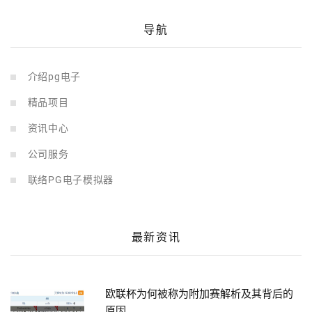
导航
介绍pg电子
精品项目
资讯中心
公司服务
联络PG电子模拟器
最新资讯
欧联杯为何被称为附加赛解析及其背后的
原因