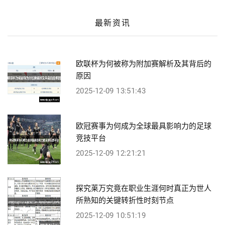
最新资讯
欧联杯为何被称为附加赛解析及其背后的
原因
2025-12-09 13:51:43
欧冠赛事为何成为全球最具影响力的足球
竞技平台
2025-12-09 12:21:21
探究莱万究竟在职业生涯何时真正为世人
所熟知的关键转折性时刻节点
2025-12-09 10:51:19