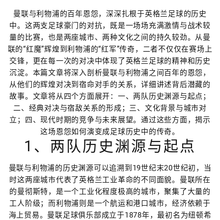
曼联与利物浦的百年恩怨，深深扎根于英格兰足球的历史
中。这两支足球豪门的对抗，既是一场场充满激情与战术较
量的比赛，也是两座城市、两种文化之间的持久较劲。从曼
联的“红魔”辉煌到利物浦的“红军”传奇，二者不仅仅在赛场上
交锋，更在每一次的对决中体现了英格兰足球的精神和历史
沉淀。本篇文章将深入剖析曼联与利物浦之间百年的恩怨，
从他们的辉煌对决到宿命对手的关系，详细讲述背后潜藏的
故事。文章将从四个方面展开：一、两队历史渊源与起点；
二、经典对决与宿敌关系的形成；三、文化背景与城市对
立；四、现代时期的竞争与未来展望。通过这些方面，揭示
这场恩怨如何演变成足球历史中的传奇。
1、两队历史渊源与起点
曼联与利物浦的历史渊源可以追溯到19世纪末20世纪初，当
时这两座城市代表了英格兰工业革命的不同面貌。曼联所在
的曼彻斯特，是一个工业化程度极高的城市，聚集了大量的
工人阶级；而利物浦则是一个航运和港口城市，经济依赖于
海上贸易。曼联足球俱乐部成立于1878年，最初名为纽顿希