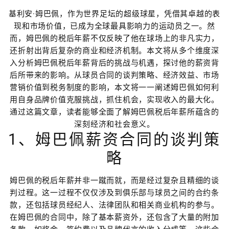
基利安·姆巴佩，作为世界足坛的超级球星，凭借其卓越的表
现和市场价值，已成为全球最具影响力的运动员之一。然
而，姆巴佩的税后年薪不仅反映了他在球场上的非凡实力，
还折射出背后复杂的商业和经济机制。本文将从多个维度深
入分析姆巴佩税后年薪背后的挑战与机遇，探讨他的薪资背
后所带来的影响。从球员合同的谈判策略、经济效益、市场
营销价值到税务制度的影响，本文将一一阐述姆巴佩如何利
用自身品牌价值克服挑战，抓住机会，实现收入的最大化。
通过这篇文章，读者能够全面了解姆巴佩税后年薪所蕴含的
深刻经济和社会意义。
1、姆巴佩薪资合同的谈判策
略
姆巴佩的税后年薪并非一蹴而就，而是经过复杂且精细的谈
判过程。这一过程不仅仅涉及到俱乐部与球员之间的合约条
款，还包括球员经纪人、法律团队和相关商业机构的参与。
在姆巴佩的合同中，除了基本薪资外，还包含了大量的附加