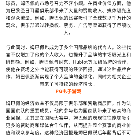
球员，姆巴佩的市场号召力不容小觑。在商业价值方面，他
为巴黎圣日耳曼俱乐部带来了大量的赞助收入、媒体曝光度
和观众流量。例如，姆巴佩的比赛吸引了全球数以千万计的
观众，俱乐部通过转播权、票务、广告等渠道获得了巨额收
入。
与此同时，姆巴佩也成为了多个国际品牌的代言人。这些代
言不仅增加了他的个人收入，也提升了品牌的市场曝光度和
销售额。例如，姆巴佩与耐克、Hublot等顶级品牌的合作，
使他在赛场之外也能获得可观的经济回报。通过这种品牌合
作，姆巴佩逐渐实现了个人品牌的全球化，同时为相关企业
带来了可持续的经济增长。
PG电子游戏
姆巴佩的经济效益不仅局限于俱乐部和赞助商层面，作为法
国国家队的重要成员，他的参与也为国家队带来了较高的商
业回报。尤其是在国际大赛中，姆巴佩的表现往往能够吸引
更多的赞助商和媒体合作伙伴，从而提升整个赛事的商业价
值和观众参与度。这种经济回报是姆巴佩税后年薪背后不可