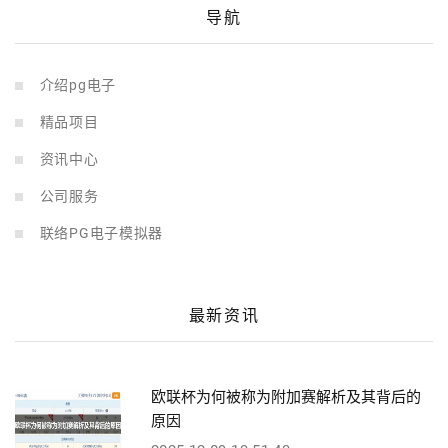
导航
介绍pg电子
精品项目
资讯中心
公司服务
联络PG电子模拟器
最新资讯
欧联杯为何被称为附加赛解析及其背后的
原因