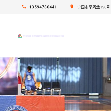
13594780441
宁国市早躬堡156号