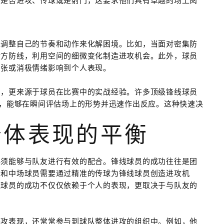
断是否进攻、传球或是射门，这要求他们具有卓越的场上阅
过调整自己的节奏和动作来化解困境。比如，当面对密集防
对方防线，利用空间的细微变化制造进攻机会。此外，球员
紧张或消极情绪影响到个人表现。
累，更来源于球员在比赛中的实战经验。许多顶级锋线球员
力，能够在瞬间评估场上的形势并迅速作出反应。这种快速决
个体表现的平衡
必须能够与队友进行有效的配合。锋线球员的成功往往是团
者和中场球员需要通过精准的传球为锋线球员创造进攻机
线球员的成功不仅仅依赖于个人的表现，更取决于与队友的
进攻表现，还常常参与到球队整体进攻的组织中。例如，他