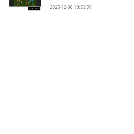
2025-12-08 13:53:59