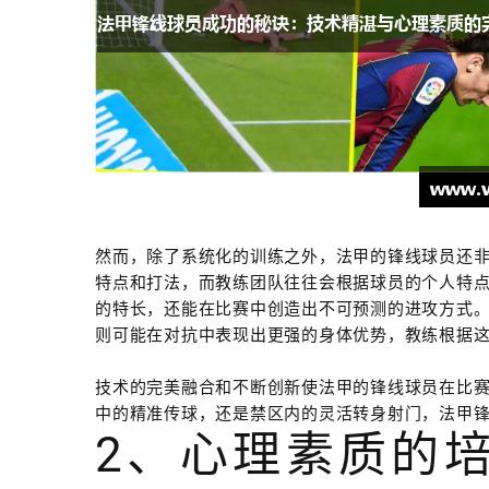
然而，除了系统化的训练之外，法甲的锋线球员还
特点和打法，而教练团队往往会根据球员的个人特
的特长，还能在比赛中创造出不可预测的进攻方式
则可能在对抗中表现出更强的身体优势，教练根据
技术的完美融合和不断创新使法甲的锋线球员在比
中的精准传球，还是禁区内的灵活转身射门，法甲
2、心理素质的