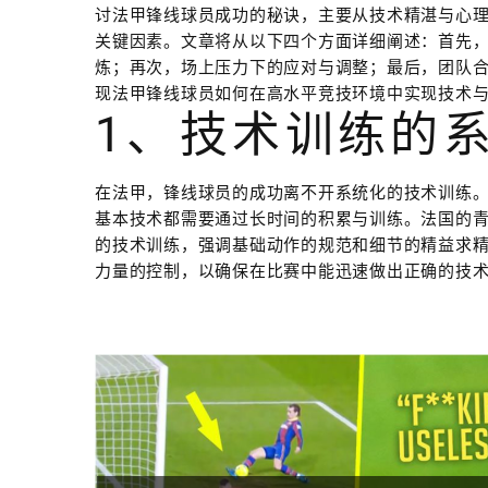
讨法甲锋线球员成功的秘诀，主要从技术精湛与心
关键因素。文章将从以下四个方面详细阐述：首先
炼；再次，场上压力下的应对与调整；最后，团队
现法甲锋线球员如何在高水平竞技环境中实现技术
1、技术训练的
在法甲，锋线球员的成功离不开系统化的技术训练
基本技术都需要通过长时间的积累与训练。法国的
的技术训练，强调基础动作的规范和细节的精益求
力量的控制，以确保在比赛中能迅速做出正确的技