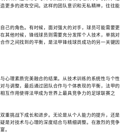
创造更多的进攻空间。这样的团队意识和无私精神，往往能
整自己的角色。有时候，面对强大的对手，球员可能需要更
而在其他时候，锋线球员则需要充分发挥个人技术，单挑对
队合作之间找到的平衡，是法甲锋线球员成功的另一关键因
术与心理素质完美融合的结果。从技术训练的系统性与个性
应对与调整，最后通过团队合作与个体表现的平衡，法甲的
的相互作用使得法甲成为世界上最具竞争力的足球联赛之
的双重挑战下成长和进步。无论是从个人能力的提升，还是
无疑是对技术与心理的深度结合与精细调整。在激烈的竞争
盛宴。