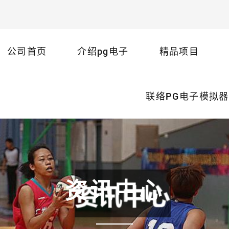
公司首页
介绍pg电子
精品项目
联络PG电子模拟器
资讯中心