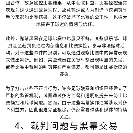
团合作，故意操控比赛结果，从中获取利益。比赛操控通常
表现为球队通过故意失误、故意输球或人为制造争议判罚等
手段来影响比赛结果。这不仅破坏了比赛的公正性，也极大
地损害了球迷的情感与信任。
此外，赌球黑幕在足球比赛中也屡见不鲜。某些俱乐部、球
员甚至裁判员通过内部信息和比赛操控，参与非法赌球活
动。对于这些事件的识别，可以通过观察比赛中的异常表现
来做出判断。例如，某些球员在关键时刻出现明显的失误，
或者比赛中裁判的判罚存在严重偏差，都可能是比赛操控的
迹象。
为了打击这些不正当行为，许多足球联赛和组织已经建立了
严格的监管机制，试图通过多方监督和透明度提升来防止比
赛操控和赌球问题。然而，由于这些黑幕操作通常涉及到多
个利益方，因此很难完全根除，仍然需要球迷和媒体的持续
关注。
4、裁判问题与黑幕交易