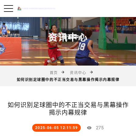
资讯中心
首页
资讯中心
如何识别足球圈中的不正当交易与黑幕操作揭示内幕规律
如何识别足球圈中的不正当交易与黑幕操作
揭示内幕规律
275
2025-06-05 12:11:59