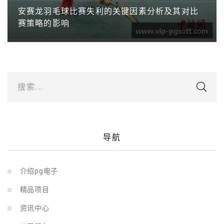
安赛龙羽毛球比赛失利的关键因素分析及其对比
赛策略的影响
搜索...
导航
介绍pg电子
精品项目
资讯中心