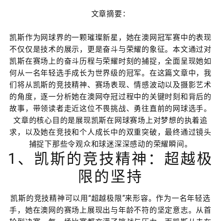
文章摘要：
凯斯作为网球界的一颗璀璨新星，她在澳网冠军赛中的表现
不仅仅是技术的展示，更是奋斗与荣耀的象征。本文通过对
凯斯在赛场上的奋斗历程与荣耀时刻的捕捉，全面呈现她如
何从一名年轻选手成长为世界级的冠军。在这篇文章中，我
们将从凯斯的竞技精神、赛场表现、情感波动以及摄影艺术
的角度，逐一分析她在澳网夺冠过程中的关键时刻和背后的
故事，带领读者走近这位不畏挑战、勇往直前的网球选手。
文章的核心目的是展现凯斯在网球赛场上对梦想的执着追
求，以及她在竞技和个人成长中的双重突破，最终通过镜头
捕捉下那些令观众和球迷深深感动的荣耀瞬间。
1、凯斯的竞技精神：超越极
限的坚持
凯斯的竞技精神可以用“超越极限”来形容。作为一名年轻选
手，她在澳网的赛场上展现出与年龄不符的坚定意志。从首