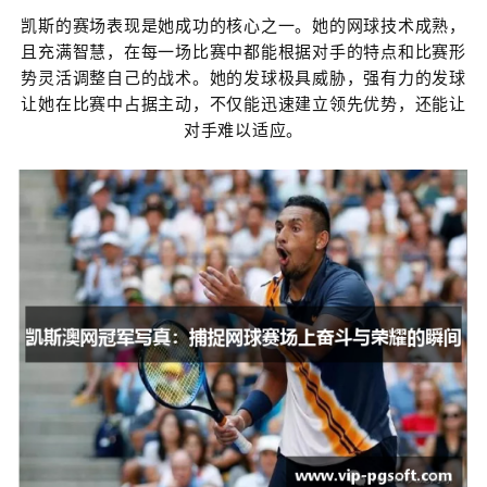
凯斯的赛场表现是她成功的核心之一。她的网球技术成熟，
且充满智慧，在每一场比赛中都能根据对手的特点和比赛形
势灵活调整自己的战术。她的发球极具威胁，强有力的发球
让她在比赛中占据主动，不仅能迅速建立领先优势，还能让
对手难以适应。