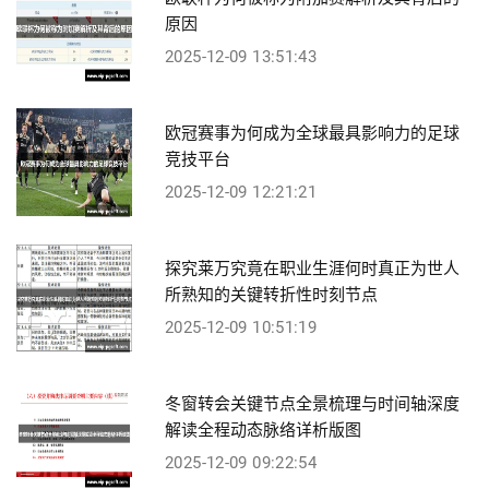
原因
2025-12-09 13:51:43
欧冠赛事为何成为全球最具影响力的足球
竞技平台
2025-12-09 12:21:21
探究莱万究竟在职业生涯何时真正为世人
所熟知的关键转折性时刻节点
2025-12-09 10:51:19
冬窗转会关键节点全景梳理与时间轴深度
解读全程动态脉络详析版图
2025-12-09 09:22:54