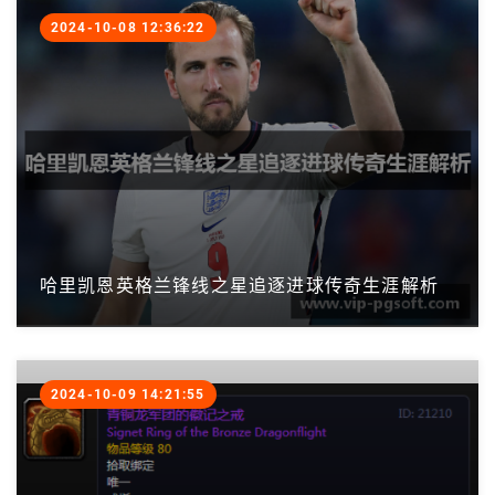
2024-10-08 12:36:22
哈里凯恩英格兰锋线之星追逐进球传奇生涯解析
2024-10-09 14:21:55