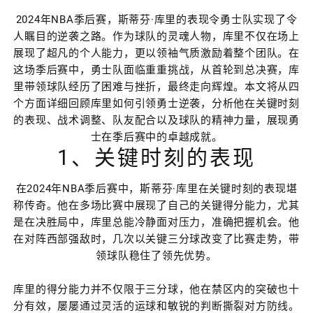
2024年NBA季后赛，斯蒂芬·库里的表现令勇士队实现了令
人瞩目的逆袭之路。作为球队的灵魂人物，库里不仅在场上
展现了超凡的个人能力，更以领袖气质激励着整个团队。在
这场季后赛中，勇士队面临重重挑战，从首轮到总决赛，库
里带领球队经历了困难与挫折，最终走向辉煌。本文将从四
个方面详细回顾库里如何引领勇士逆袭，分析他在关键时刻
的表现、战术调整、队友配合以及球队的精神力量，展现勇
士在季后赛中的卓越成就。
1、关键时刻的表现
在2024年NBA季后赛中，斯蒂芬·库里在关键时刻的表现堪
称传奇。他在多场比赛中展现了自己的关键得分能力，尤其
是在决胜局中，库里总能冷静面对压力，准确把握机会。他
在对阵西部强敌时，几次以关键三分球改变了比赛走势，带
领球队稳住了领先优势。
库里的得分能力并不仅限于三分球，他在禁区内的突破也十
分有效，屡屡通过灵活的运球和敏锐的判断撕裂对方防线。