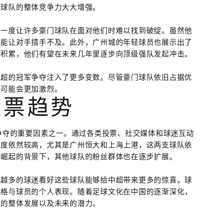
，球队的整体竞争力大大增强。
，一度让许多豪门球队在面对他们时难以找到破绽。虽然他
往能让对手措手不及。此外，广州城的年轻球员也展示出了
的积累，他们有望在未来几年里逐步向顶级强队发起冲击。
中超的冠军争夺注入了更多变数。尽管豪门球队依旧占据优
争可能会更加激烈。
投票趋势
军争夺的重要因素之一。通过各类投票、社交媒体和球迷互动
注度依然较高，尤其是广州恒大和上海上港，这两支球队依
渐崛起的背景下，其他球队的粉丝群体也在逐步扩展。
来越多的球迷看好这些球队能够给中超带来更多的惊喜。球
风格与球员的个人表现。随着足球文化在中国的逐渐深化，
队的整体发展以及未来的潜力。