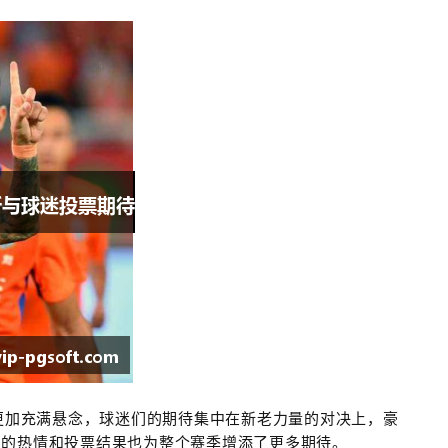
将更加充满悬念，球迷们的期待集中在新老力量的对决上，豪
们的热情和投票结果也为整个赛季增添了更多期待。