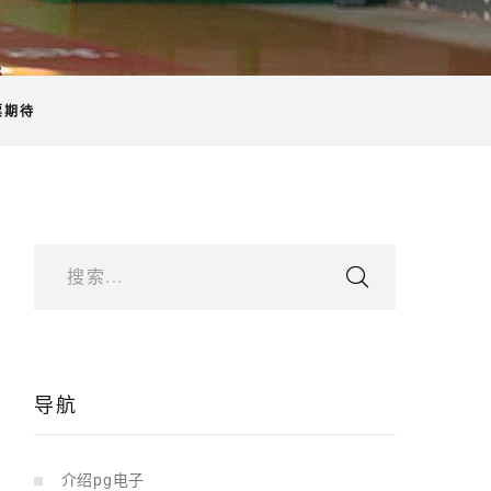
票期待
搜索...
导航
介绍pg电子