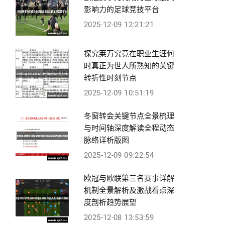
影响力的足球竞技平台
2025-12-09 12:21:21
探究莱万究竟在职业生涯何
时真正为世人所熟知的关键
转折性时刻节点
2025-12-09 10:51:19
冬窗转会关键节点全景梳理
与时间轴深度解读全程动态
脉络详析版图
2025-12-09 09:22:54
欧冠与欧联第三名赛事详解
机制全景解析及激战看点深
度剖析趋势展望
2025-12-08 13:53:59