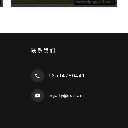
联系我们
13594780441
bigcity@qq.com