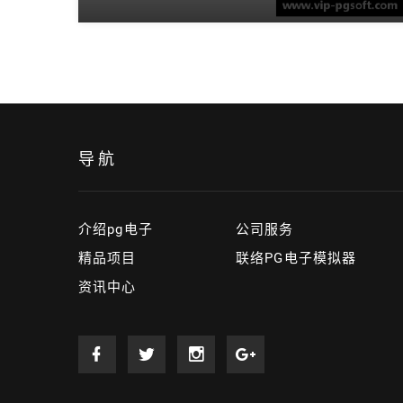
导航
介绍pg电子
公司服务
精品项目
联络PG电子模拟器
资讯中心