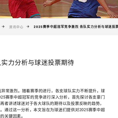
2025赛季中超冠军竞争激烈 各队实力分析与球迷投
资讯中心
各队实力分析与球迷投票期待
夺战异常激烈。随着赛季的进行，各支球队实力不断提升，球
025赛季中超冠军的竞争进行深入分析，首先探讨各支豪门
，再者讲述球迷对于各大球队的期待以及投票反映的趋势，
。通过这一分析，本文旨在为球迷们提供对2025赛季中超
夺的关键因素。