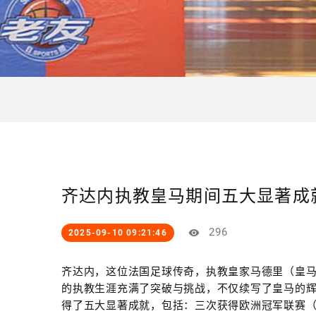
齐达内执教皇马期间五大显著成
296
2025-09-10 09:21:46
齐达内，这位法国足球传奇，执教皇家马德里（皇
的执教生涯充满了突破与挑战，不仅续写了皇马的
得了五大显著成就，包括：三次获得欧洲冠军联赛