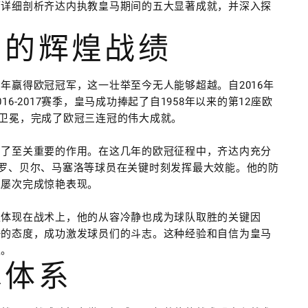
面详细剖析齐达内执教皇马期间的五大显著成就，并深入探
军的辉煌战绩
年赢得欧冠冠军，这一壮举至今无人能够超越。自2016年
-2017赛季，皇马成功捧起了自1958年以来的第12座欧
成功卫冕，完成了欧冠三连冠的伟大成就。
到了至关重要的作用。在这几年的欧冠征程中，齐达内充分
罗、贝尔、马塞洛等球员在关键时刻发挥最大效能。他的防
上屡次完成惊艳表现。
仅体现在战术上，他的从容冷静也成为球队取胜的关键因
静的态度，成功激发球员们的斗志。这种经验和自信为皇马
史。
术体系