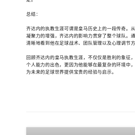
总结：
齐达内的执教生涯可谓是皇马历史上的一段传奇。
凝聚力的增强，齐达内的影响力贯穿了整个球队。
清晰地看到他在足球战术、团队管理以及心理调节
回顾齐达内的皇马执教生涯，不仅仅是胜利的象征
个人能力的出色，更因为他能够在最复杂的环境中
为未来的足球世界提供宝贵的经验与启示。