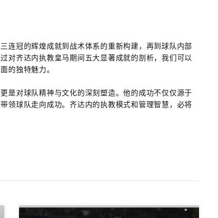
从三连冠的辉煌成就到战术体系的重新构建，再到球队内部
通过对齐达内执教皇马期间五大显著成就的剖析，我们可以
方面的独特魅力。
，更是对球队精神与文化的深刻塑造。他的成功不仅仅源于
，带领球队走向成功。齐达内的执教模式和管理智慧，必将