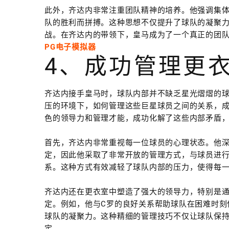
此外，齐达内非常注重团队精神的培养。他强调集
队的胜利而拼搏。这种思想不仅提升了球队的凝聚
战。在齐达内的带领下，皇马成为了一个真正的团
PG电子模拟器
4、成功管理更
齐达内接手皇马时，球队内部并不缺乏星光熠熠的
压的环境下，如何管理这些巨星球员之间的关系，
色的领导力和管理才能，成功化解了这些内部矛盾
首先，齐达内非常重视每一位球员的心理状态。他
定，因此他采取了非常开放的管理方式，与球员进
系。这种方式有效减轻了球队内部的压力，使得每
齐达内还在更衣室中塑造了强大的领导力，特别是
定。例如，他与C罗的良好关系帮助球队在困难时刻
球队的凝聚力。这种精细的管理技巧不仅让球队保
定。