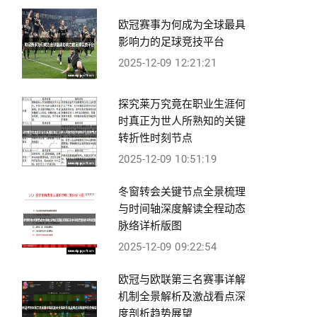
欧冠赛事为何成为全球最具
影响力的足球竞技平台
2025-12-09 12:21:21
探究莱万究竟在职业生涯何
时真正为世人所熟知的关键
转折性时刻节点
2025-12-09 10:51:19
冬窗转会关键节点全景梳理
与时间轴深度解读全程动态
脉络详析版图
2025-12-09 09:22:54
欧冠与欧联第三名赛事详解
机制全景解析及激战看点深
度剖析趋势展望