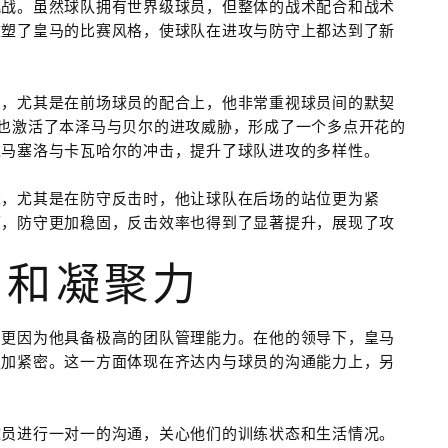
挑战。虽然球队拥有世界级球员，但整体的战术配合和战术
重塑了皇马的比赛风格，使球队在进攻与防守上都达到了新
间，尤其是在前场球员的配合上，他非常重视球员间的默契
也激活了本泽马与贝尔的进攻威胁，形成了一个多点开花的
过马塞洛与卡瓦哈尔的冲击，提升了球队进攻的多样性。
求，尤其是在防守反击时，他让球队在后场的站位更为紧
下，防守更加稳固，反击效率也得到了显著提升，展现了攻
神和凝聚力
，更因为他具备极高的团队管理能力。在他的领导下，皇马
更加紧密。这一方面体现在齐达内与球员的沟通能力上，另
球员进行一对一的沟通，关心他们的训练状态和生活情况。