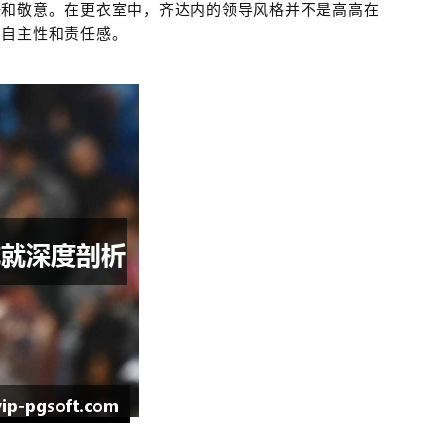
任和敬意。在更衣室中，齐达内的领导风格并不是高高在
的自主性和责任感。