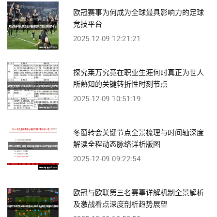
欧冠赛事为何成为全球最具影响力的足球
竞技平台
2025-12-09 12:21:21
探究莱万究竟在职业生涯何时真正为世人
所熟知的关键转折性时刻节点
2025-12-09 10:51:19
冬窗转会关键节点全景梳理与时间轴深度
解读全程动态脉络详析版图
2025-12-09 09:22:54
欧冠与欧联第三名赛事详解机制全景解析
及激战看点深度剖析趋势展望