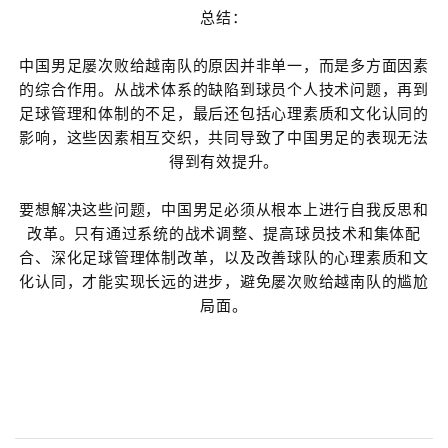
总结：
中国男足屡次败给越南队的原因并非单一，而是多方面因素
的综合作用。从战术体系的缺陷到球员个人技术问题，再到
足球管理和体制的不足，最后还包括心理素质和文化认同的
影响，这些因素相互交织，共同导致了中国男足的表现无法
得到有效提升。
要想解决这些问题，中国男足必须从根本上进行自我反思和
改革。只有通过系统的战术调整、提高球员技术和集体配
合、深化足球管理体制改革，以及改善球队的心理素质和文
化认同，才能实现长远的进步，避免屡次败给越南队的尴尬
局面。