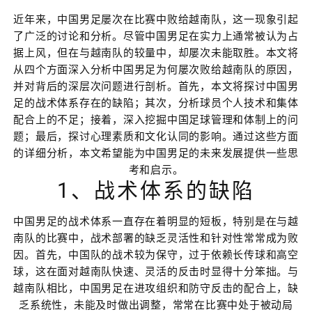
近年来，中国男足屡次在比赛中败给越南队，这一现象引起
了广泛的讨论和分析。尽管中国男足在实力上通常被认为占
据上风，但在与越南队的较量中，却屡次未能取胜。本文将
从四个方面深入分析中国男足为何屡次败给越南队的原因，
并对背后的深层次问题进行剖析。首先，本文将探讨中国男
足的战术体系存在的缺陷；其次，分析球员个人技术和集体
配合上的不足；接着，深入挖掘中国足球管理和体制上的问
题；最后，探讨心理素质和文化认同的影响。通过这些方面
的详细分析，本文希望能为中国男足的未来发展提供一些思
考和启示。
1、战术体系的缺陷
中国男足的战术体系一直存在着明显的短板，特别是在与越
南队的比赛中，战术部署的缺乏灵活性和针对性常常成为败
因。首先，中国队的战术较为保守，过于依赖长传球和高空
球，这在面对越南队快速、灵活的反击时显得十分笨拙。与
越南队相比，中国男足在进攻组织和防守反击的配合上，缺
乏系统性，未能及时做出调整，常常在比赛中处于被动局