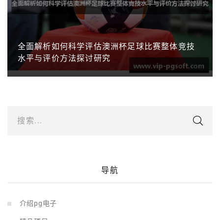
全面解析如何科学评估澳洲杯足球比赛整体竞技
水平与评价方法探讨研究
搜索...
导航
介绍pg电子