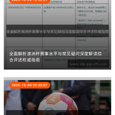
全面解析澳洲杯赛事水平与常见疑问深度解读综
合评述权威指南
2025-12-08 09:20:57