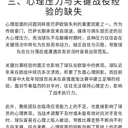
三、心理压力与关键战役经
验的缺失
心理层面的问题同样是巴萨欧联失利的重要因素之一。作为
传统豪门，巴萨长期承受来自球迷、媒体与俱乐部历史的巨
大心理压力，而当球队不在巅峰时期时，这种压力往往会在
关键场次中转化为负担而非动力。缺乏自信与沉稳，导致球
队在比分落后或遭遇突发状况时容易出现慌乱。
关键比赛经验的匮乏也影响了球队在欧联中的表现。球队近
年来在欧战中经历多次溃败，积累了负面心理阴影。而目前
阵容中大批年轻球员尚未在高强度淘汰赛中建立足够的经
验，面对节奏猛烈的对手时，往往无法保持心理定力，影响
了战术执行力。
此外，教练团队在临场应变能力上的不足，也直接影响了球
员的心理表现。当战术调整不及时或未能有效对抗对手变化
时，球队容易在心理上陷入被动，导致比赛走势不断向不利
方向发展。综合来看，心理层面的短板加剧了竞技上的不稳