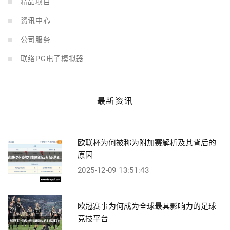
精品项目
资讯中心
公司服务
联络PG电子模拟器
最新资讯
欧联杯为何被称为附加赛解析及其背后的
原因
2025-12-09 13:51:43
欧冠赛事为何成为全球最具影响力的足球
竞技平台