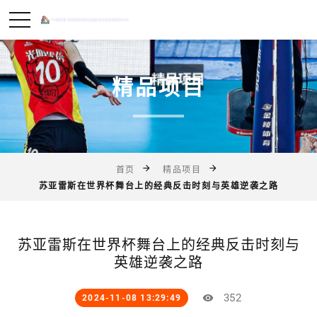
精品项目
首页
精品项目
苏亚雷斯在世界杯舞台上的经典反击时刻与英雄逆袭之路
苏亚雷斯在世界杯舞台上的经典反击时刻与
英雄逆袭之路
352
2024-11-08 13:29:49