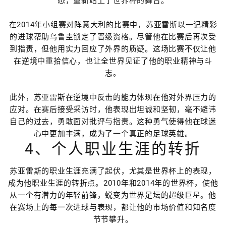
态，重新站上了世界杯的舞台。
在2014年小组赛对阵意大利的比赛中，苏亚雷斯以一记精彩
的进球帮助乌鲁圭锁定了晋级资格。尽管他在比赛后再次受
到指责，但他用实力回应了外界的质疑。这场比赛不仅让他
在逆境中重拾信心，也让全世界见证了他的职业精神与斗
志。
此外，苏亚雷斯在逆境中反击的能力体现在他对外界压力的
应对。在赛后接受采访时，他表现出坦诚和坚韧，毫不避讳
自己的过去，勇敢面对批评与指责。这种勇气使得他在球迷
心中更加丰满，成为了一个真正的足球英雄。
4、个人职业生涯的转折
苏亚雷斯的职业生涯充满了起伏，尤其是世界杯上的表现，
成为他职业生涯的转折点。2010年和2014年的世界杯，使他
从一个有潜力的年轻前锋，蜕变为世界足坛的超级巨星。他
在赛场上的每一次进球与表现，都让他的市场价值和知名度
节节攀升。