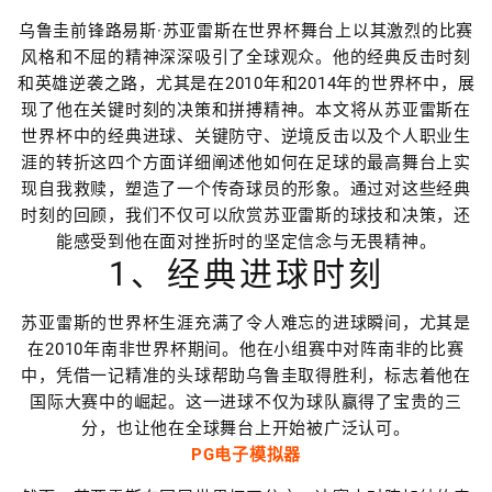
乌鲁圭前锋路易斯·苏亚雷斯在世界杯舞台上以其激烈的比赛
风格和不屈的精神深深吸引了全球观众。他的经典反击时刻
和英雄逆袭之路，尤其是在2010年和2014年的世界杯中，展
现了他在关键时刻的决策和拼搏精神。本文将从苏亚雷斯在
世界杯中的经典进球、关键防守、逆境反击以及个人职业生
涯的转折这四个方面详细阐述他如何在足球的最高舞台上实
现自我救赎，塑造了一个传奇球员的形象。通过对这些经典
时刻的回顾，我们不仅可以欣赏苏亚雷斯的球技和决策，还
能感受到他在面对挫折时的坚定信念与无畏精神。
1、经典进球时刻
苏亚雷斯的世界杯生涯充满了令人难忘的进球瞬间，尤其是
在2010年南非世界杯期间。他在小组赛中对阵南非的比赛
中，凭借一记精准的头球帮助乌鲁圭取得胜利，标志着他在
国际大赛中的崛起。这一进球不仅为球队赢得了宝贵的三
分，也让他在全球舞台上开始被广泛认可。
PG电子模拟器