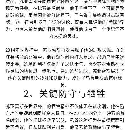
然而，苏亚雷斯在同届世界杯四分之一决赛中对阵加纳的表
现更为经典。在比赛最后时刻，他用手拦下了一个可能导致
进球的球，虽然因此被红牌罚下，但乌鲁圭最终通过点球晋
级。这一行为引发了广泛的讨论，既有人批评他的“手球”行
为，也有人赞美他的牺牲精神，使得他成为了一个争议但不
容忽视的英雄。
2014年世界杯中，苏亚雷斯再次展现了他的进攻天赋。在对
阵英格兰的比赛中，他在短时间内打入两球，帮助乌鲁圭逆
转比赛。这场胜利不仅提升了球队士气，也令苏亚雷斯在世
界足坛的地位进一步巩固。通过这些进球，苏亚雷斯展现了
他在关键时刻的冷静和决断力，成为了乌鲁圭队的核心球
员。
2、关键防守与牺牲
苏亚雷斯在世界杯上的牺牲精神不仅体现在进攻端，他在防
守时的关键时刻同样令人瞩目。在2010年四分之一决赛的最
后时刻，他的手球拯救了球队。尽管这种行为在道德层面引
发了争议，但从球队利益出发，他毫无犹豫地做出了牺牲，