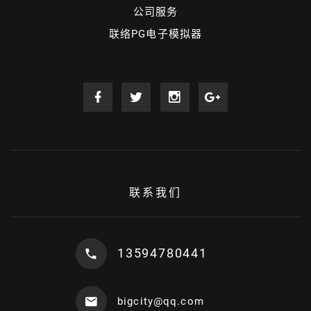
公司服务
联络PG电子模拟器
联系我们
13594780441
bigcity@qq.com