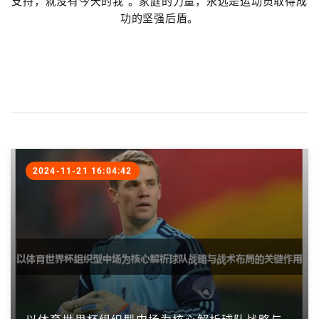
支持，就没有今天的我”。家庭的力量，永远是运动员取得成
功的坚强后盾。
2024-11-21 16:04:42