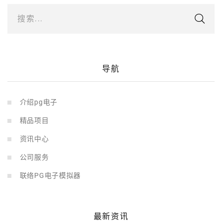
搜索...
导航
介绍pg电子
精品项目
资讯中心
公司服务
联络PG电子模拟器
最新资讯