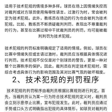
适用于技术犯规的情境多种多样。球员在场上因情绪失控而
对裁判或对方球员使用侮辱性语言、过激行为时，常会被判
定为技术犯规。此外，教练员在场边的行为也会被判为技术
犯规。比如，教练员不断质疑裁判判罚、表现出不尊重裁判
的行为，甚至在比赛过程中干扰裁判员的判罚，均可能被裁
判判罚为技术犯规。
技术犯规的判罚标准明确规定了适用的情境。例如，球员在
比赛中情绪失控或言语过激时，裁判员应当根据具体情况进
行判罚。技术犯规不仅仅是对个别球员的警告，更是一种对
整个比赛秩序的保护。因此，裁判员在判定技术犯规时，需
综合考虑具体行为的影响范围及其对比赛气氛的破坏程度。
2、技术犯规的判罚程序
技术犯规的判罚程序由裁判员根据比赛规则进行判定。首
先，当裁判员认为某一行为符合技术犯规的定义时，裁判员
会立刻示意停止比赛，宣布犯规发生。此时，裁判员应通过
手势或口头方式明确指出犯规的具体情形，如球员对裁判的