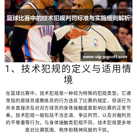
1、技术犯规的定义与适用情
境
在篮球比赛中，技术犯规是一种较为特殊的犯规类型。它通
常指的是球员或教练员的行为违反了比赛的规定，但该行为
并未直接涉及对对方球员的身体接触或是影响比赛的正常节
奏。技术犯规一般包括不当言语、争议判罚、以及对裁判员
的不尊重等行为。与身体接触类犯规不同，技术犯规更多地
是对比赛氛围、秩序和精神风貌的干扰。