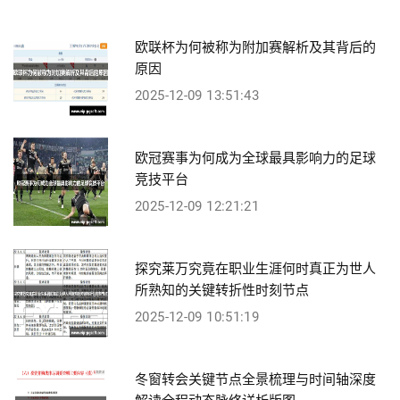
欧联杯为何被称为附加赛解析及其背后的
原因
2025-12-09 13:51:43
欧冠赛事为何成为全球最具影响力的足球
竞技平台
2025-12-09 12:21:21
探究莱万究竟在职业生涯何时真正为世人
所熟知的关键转折性时刻节点
2025-12-09 10:51:19
冬窗转会关键节点全景梳理与时间轴深度