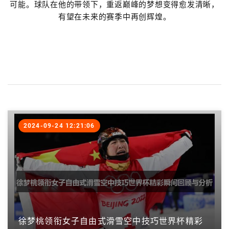
可能。球队在他的带领下，重返巅峰的梦想变得愈发清晰，
有望在未来的赛季中再创辉煌。
2024-09-24 12:21:06
徐梦桃领衔女子自由式滑雪空中技巧世界杯精彩