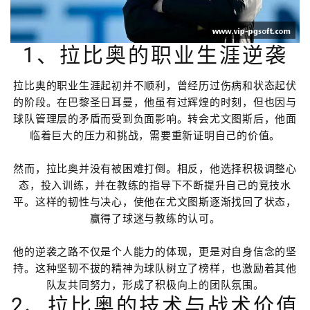
1、拉比奥的职业生涯逆袭
拉比奥的职业生涯起初并不顺利，曾经历过伤病和状态起伏
的阶段。在巴黎圣日耳曼，他虽有过辉煌的时刻，但也因与
球队管理层的矛盾而受到负面影响。转会尤文图斯后，他面
临着巨大的压力和挑战，需要重新证明自己的价值。
然而，拉比奥并没有被困难打倒。相反，他选择积极调整心
态，投入训练，并在教练的指导下不断提升自己的竞技水
平。这样的韧性与决心，使他在尤文图斯逐渐找回了状态，
赢得了球迷与教练的认可。
他的逆袭之路不仅是个人能力的体现，更是对自身信念的坚
持。这种坚韧不拔的精神为球队树立了榜样，也激励着其他
队友共同努力，形成了积极向上的团队氛围。
2、拉比奥的技术与战术价值