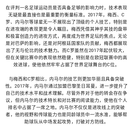
在评判一名足球运动员是否具备足够的影响力时，技术表现
无疑是最直接也是最重要的衡量标准。2017年，梅西、C
罗、内马尔等球星无一不展现出了顶级的个人技艺，特别是
在进攻端的表现更是令人瞩目。梅西凭借其神乎其技的盘带
和极富创造力的进攻方式，再度成为世界足坛的焦点。无论
是对巴萨的影响，还是对阿根廷国家队的贡献，梅西都展现
出了无与伦比的技术魅力。而C罗虽然在2017年起伏较大，
但在关键比赛中的表现依然稳健，特别是在欧冠联赛中的高
效进球，使他依然牢牢占据了世界足球舞台的C位。
与梅西和C罗相比，内马尔的技艺则更加华丽且具备突破
性。2017年，内马尔通过加盟巴黎圣日耳曼，进一步提升了
自己的技术水平和战术理解。尽管外界对于他的转会存在争
议，但内马尔的技术特长和对比赛的阅读能力，使他在个人
排名中占据了一席之地。内马尔不仅仅是进攻线上的突破
者，他的视野和传球能力也是同龄球员中一流水准，能够帮
助球队从中场发起攻势，打破对方防线。