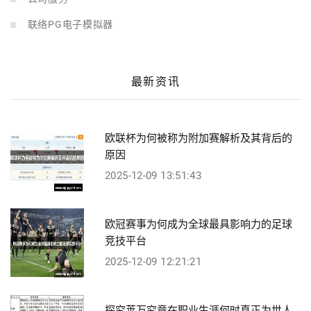
联络PG电子模拟器
最新资讯
欧联杯为何被称为附加赛解析及其背后的
原因
2025-12-09 13:51:43
欧冠赛事为何成为全球最具影响力的足球
竞技平台
2025-12-09 12:21:21
探究莱万究竟在职业生涯何时真正为世人