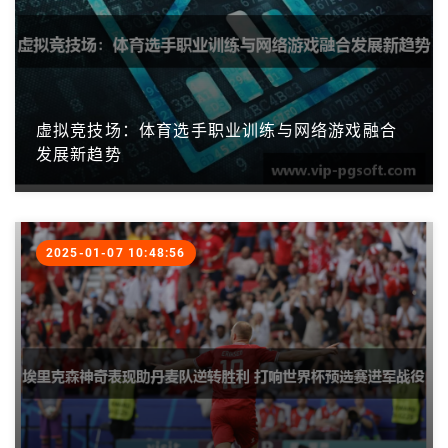
虚拟竞技场：体育选手职业训练与网络游戏融合
发展新趋势
2025-01-07 10:48:56