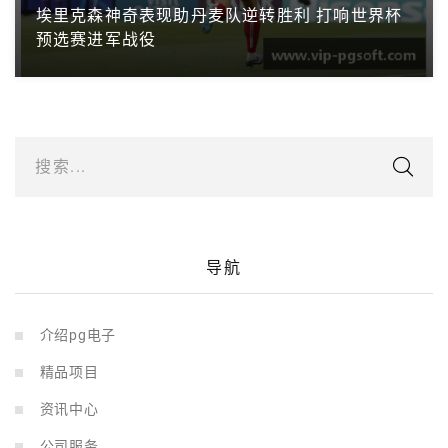
埃里克森神奇表现助丹麦队逆转胜利 打响世界杯
预选赛进军战役
搜索...
导航
介绍pg电子
精品项目
资讯中心
公司服务