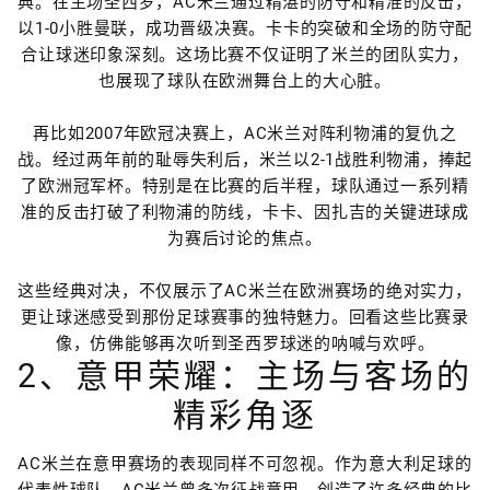
典。在主场圣西罗，AC米兰通过精湛的防守和精准的反击，
以1-0小胜曼联，成功晋级决赛。卡卡的突破和全场的防守配
合让球迷印象深刻。这场比赛不仅证明了米兰的团队实力，
也展现了球队在欧洲舞台上的大心脏。
再比如2007年欧冠决赛上，AC米兰对阵利物浦的复仇之
战。经过两年前的耻辱失利后，米兰以2-1战胜利物浦，捧起
了欧洲冠军杯。特别是在比赛的后半程，球队通过一系列精
准的反击打破了利物浦的防线，卡卡、因扎吉的关键进球成
为赛后讨论的焦点。
这些经典对决，不仅展示了AC米兰在欧洲赛场的绝对实力，
更让球迷感受到那份足球赛事的独特魅力。回看这些比赛录
像，仿佛能够再次听到圣西罗球迷的呐喊与欢呼。
2、意甲荣耀：主场与客场的
精彩角逐
AC米兰在意甲赛场的表现同样不可忽视。作为意大利足球的