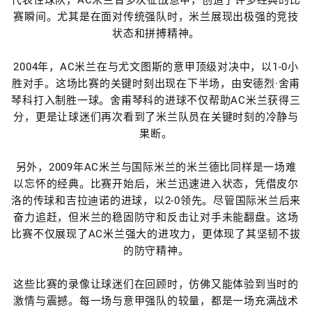
代表性球队，AC米兰曾多次征战意甲，创造了许多经典的比
赛瞬间。尤其是在面对传统强队时，米兰展现出极强的竞技
状态和拼搏精神。
2004年，AC米兰在与尤文图斯的意甲顶级对决中，以1-0小
胜对手。这场比赛的关键时刻出现在下半场，由安德烈·舍甫
琴科打入制胜一球。舍甫琴科的进球不仅帮助AC米兰获得三
分，更是让球迷们再次看到了米兰队员在关键时刻的冷静与
果断。
另外，2009年AC米兰与国际米兰的米兰德比同样是一场难
以忘怀的经典。比赛开始后，米兰迅速进入状态，凭借皮尔
洛的传球和吉拉迪诺的进球，以2-0领先。尽管国际米兰后来
奋力追赶，但米兰的稳固防守和反击让对手未能翻盘。这场
比赛不仅展现了AC米兰强大的进攻力，更体现了其坚韧不拔
的防守精神。
这些比赛的录像让球迷们在回顾时，仿佛又能体验到当时的
激情与震撼。每一场与意甲强队的较量，都是一场充满战术