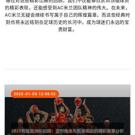
通过对这些精彩比赛的回顾，我们不仅能够欣赏到顶级球员
的精彩表现，还能感受到AC米兰团队精神的伟大。在未来，
AC米兰无疑会继续书写属于自己的辉煌篇章，而这些经典时
刻也将永远铭刻在足球历史的长河中，成为球迷们永远的宝
贵财富。
2025-01-08 12:06:52