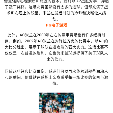
借更强的心理素质和稳定的技术，最终以3-2战胜对手，捧起
了冠军奖杯。这场决赛虽然没有太多的进球，但却充满了战
术和心理上的较量，米兰在最后时刻的冷静和决断让人感
动。
PG电子游戏
此外，AC米兰在2000年左右的意甲赛场也有许多经典时
刻。例如，2002年AC米兰在对阵拉齐奥的比赛中，以4-1的
大比分胜出，展示了球队在进攻端的强大实力。这场比赛不
仅仅是一次普通的胜利，它也为米兰球迷提供了关于球队未
来的信心。
回放这些经典比赛录像，球迷们可以再次体验到那些激动人
心的瞬间，仿佛站在球场上亲身感受每一场比赛的氛围与激
情。