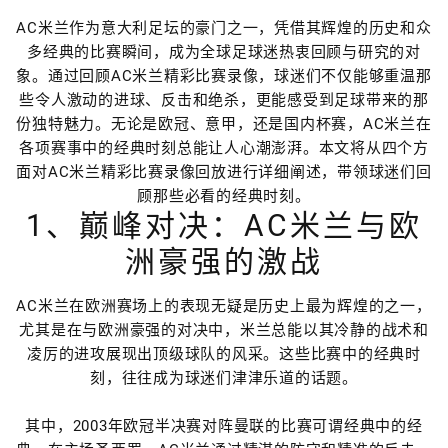
AC米兰作为意大利足坛的豪门之一，凭借其辉煌的历史和众
多经典的比赛瞬间，成为全球足球迷热衷回顾与研究的对
象。通过回顾AC米兰精彩比赛录像，球迷们不仅能够重温那
些令人激动的进球、反击和绝杀，更能感受到足球带来的那
份独特魅力。无论是欧冠、意甲，还是国内杯赛，AC米兰在
各项赛事中的经典时刻总能让人心潮澎湃。本文将从四个方
面对AC米兰精彩比赛录像回放进行详细阐述，带领球迷们回
顾那些必看的经典时刻。
1、巅峰对决：AC米兰与欧
洲豪强的激战
AC米兰在欧洲赛场上的表现无疑是历史上最为辉煌的之一，
尤其是在与欧洲豪强的对决中，米兰总能以其冷静的战术和
凌厉的进攻展现出顶级球队的风采。这些比赛中的经典时
刻，往往成为球迷们津津乐道的话题。
其中，2003年欧冠半决赛对阵曼联的比赛可谓经典中的经