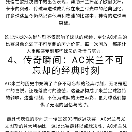
凭借在欧冠决赛中的出色表现，帮助米兰捧起了欧冠奖杯。
卡卡的突破、传球与进球成为他在米兰时光中的经典回忆，
许多球迷至今仍然记得他与利物浦的比赛中，神奇的进球与
突破。
这些球员的关键时刻不仅影响了球队的成绩，更让AC米兰的
比赛录像充满了不可复制的历史价值。每一次回放，都能让
人重新感受到那些球员的激情与努力。
4、传奇瞬间：AC米兰不可
忘却的经典时刻
AC米兰的历史中充满了许多不可忘却的经典时刻，无论是冠
军的喜悦，还是落败时的遗憾，这些都构成了米兰足球独特
的韵味。这些时刻，不仅为球队的历史添彩，更为球迷们提
供了无限的回忆与感动。
最具代表性的瞬间之一便是2003年欧冠决赛，AC米兰与尤
文图斯的意大利德比。这场比赛最终以点球决胜，AC米兰凭