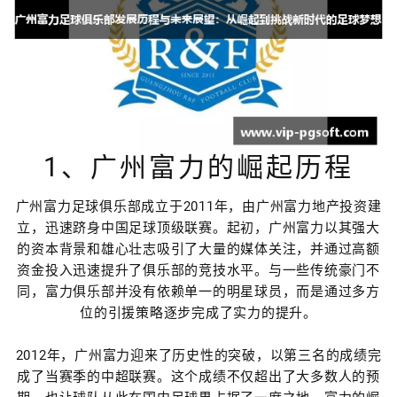
1、广州富力的崛起历程
广州富力足球俱乐部成立于2011年，由广州富力地产投资建
立，迅速跻身中国足球顶级联赛。起初，广州富力以其强大
的资本背景和雄心壮志吸引了大量的媒体关注，并通过高额
资金投入迅速提升了俱乐部的竞技水平。与一些传统豪门不
同，富力俱乐部并没有依赖单一的明星球员，而是通过多方
位的引援策略逐步完成了实力的提升。
2012年，广州富力迎来了历史性的突破，以第三名的成绩完
成了当赛季的中超联赛。这个成绩不仅超出了大多数人的预