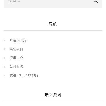
搜索...
导航
介绍pg电子
精品项目
资讯中心
公司服务
联络PG电子模拟器
最新资讯