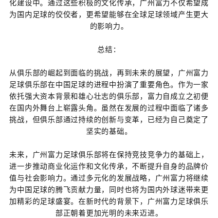
化建设中。通过这些积极的文化传承，广州富力不仅希望成
为国内足球的佼佼者，更希望能够在全球足球领域产生更大
的影响力。
总结：
从俱乐部的崛起到面临的挑战，再到未来的展望，广州富力
足球俱乐部在中国足球的进程中扮演了重要角色。作为一家
依托强大资本背景和雄心壮志的俱乐部，富力自成立之初便
在国内外舞台上崭露头角。虽然在发展的过程中面临了诸多
挑战，但俱乐部通过持续的创新与变革，已经为自己奠定了
坚实的基础。
未来，广州富力足球俱乐部将在保持竞技竞争力的基础上，
进一步推动商业化运作和文化传承，不断提升自身的品牌价
值与社会影响力。通过多元化的发展战略，广州富力将继续
为中国足球的腾飞贡献力量，同时也将为国内外球迷带来更
加精彩的足球盛宴。在新时代的背景下，广州富力足球俱乐
部正朝着更加光明的未来迈进。