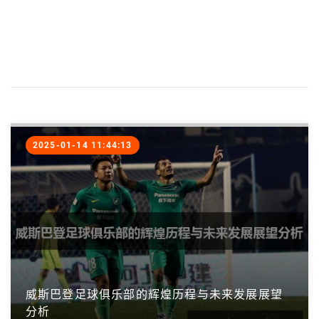
2025-01-14 11:44:13
威斯巴登足球俱乐部的辉煌历程与未来发展展望
分析