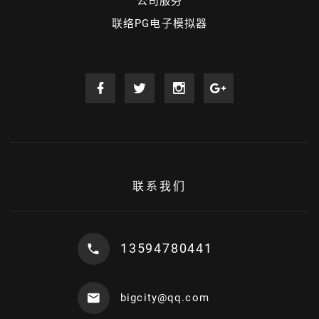
公司服务
联络PG电子模拟器
联系我们
13594780441
bigcity@qq.com