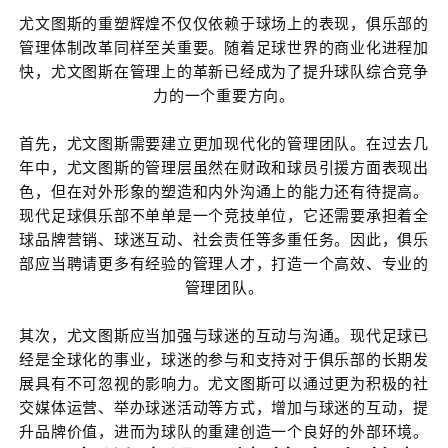
尤文图斯的重塑辉煌不仅仅依赖于球场上的表现，俱乐部的
管理体制改革同样至关重要。随着足球世界的商业化进程加
快，尤文图斯在管理上的革新已经成为了提升球队综合竞争
力的一个重要方向。
首先，尤文图斯需要建立更加现代化的管理团队。在过去几
年中，尤文图斯的管理层虽然在财政和球员引援方面表现出
色，但在对外形象的塑造和内外沟通上的能力还有待提高。
现代足球俱乐部不单单是一个竞技单位，它还需要承担着全
球品牌营销、球迷互动、社会责任等多重任务。因此，俱乐
部应当聘请更多有经验的管理人才，打造一个高效、专业的
管理团队。
其次，尤文图斯应当加强与球迷的互动与沟通。现代足球已
经是全球化的事业，球迷的参与和支持对于俱乐部的长期发
展具有不可忽视的影响力。尤文图斯可以通过更为积极的社
交媒体运营、举办球迷活动等方式，增加与球迷的互动，提
升品牌价值，进而为球队的重建创造一个良好的外部环境。