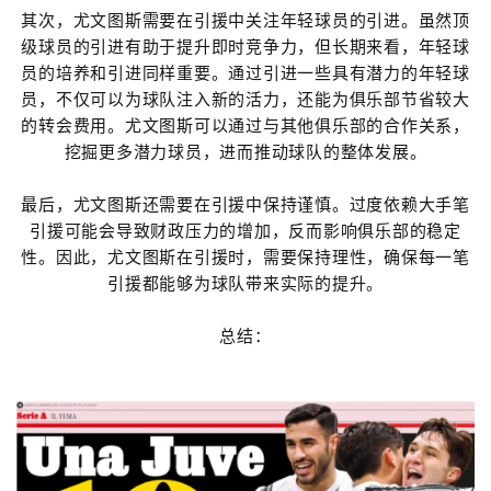
其次，尤文图斯需要在引援中关注年轻球员的引进。虽然顶
级球员的引进有助于提升即时竞争力，但长期来看，年轻球
员的培养和引进同样重要。通过引进一些具有潜力的年轻球
员，不仅可以为球队注入新的活力，还能为俱乐部节省较大
的转会费用。尤文图斯可以通过与其他俱乐部的合作关系，
挖掘更多潜力球员，进而推动球队的整体发展。
最后，尤文图斯还需要在引援中保持谨慎。过度依赖大手笔
引援可能会导致财政压力的增加，反而影响俱乐部的稳定
性。因此，尤文图斯在引援时，需要保持理性，确保每一笔
引援都能够为球队带来实际的提升。
总结：