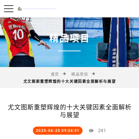
精品项目
首页
精品项目
尤文图斯重塑辉煌的十大关键因素全面解析与展望
尤文图斯重塑辉煌的十大关键因素全面解析
与展望
241
2025-04-25 09:24:51