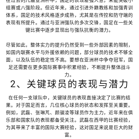
在过去的几届亚洲杯中，国足的表现差强人意，未能突破小
组赛或八强阶段。但近年来，通过引进外籍教练和加强青训
体系，国足的技术风格逐步成熟，尤其是在传控和防守端的
表现有所提升。通过与亚洲强队的多次交锋，国足在一些关
键比赛中逐步显现出与强队抗衡的潜力。
尽管如此，整体实力的提升仍然受到一些外部因素的限制，
如国内联赛水平与外援依赖的问题，部分球员的技术不够全
面，以及队伍的稳定性不高。要想在亚洲杯中争夺冠军，国
足还需要在更多国际赛事中积累经验，不断提升整体战斗
力。
2、关键球员的表现与潜力
在任何一支球队中，关键球员的表现直接决定了比赛的结
果。对于国足而言，几位核心球员的状态和发挥至关重要。
例如，武磊、张琳芃、颜骏凌等球员作为主力，近年来在俱
乐部和国家队的表现都备受关注。武磊在西甲的比赛经验，
为其带来了丰富的国际大赛经验，这对国足来说是巨大的财
富。