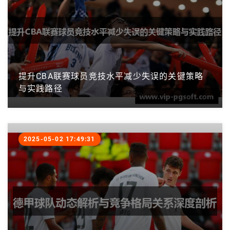
提升CBA联赛球员竞技水平减少失误的关键策略
与实践路径
2025-05-02 17:49:31