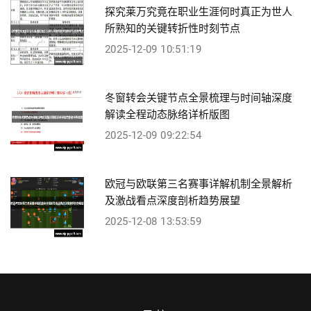
探究莱万究竟在职业生涯何时真正为世人
所熟知的关键转折性时刻节点
2025-12-09 10:51:19
冬窗转会关键节点全景梳理与时间轴深度
解读全程动态脉络详析版图
2025-12-09 09:22:54
欧冠与欧联第三名赛事详解机制全景解析
及激战看点深度剖析趋势展望
2025-12-08 13:53:59