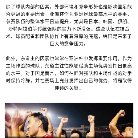
除了球队内部的因素，外部环境和竞争形势也是影响国足能
否夺冠的重要因素。亚洲杯作为亚洲足球最高水平的赛事，
参赛队伍的整体水平日益提升，尤其是日本、韩国、伊朗、
沙特阿拉伯等传统强队的实力不断增强。这些队伍在技战
术、球员配备和团队协作上有着深厚的底蕴，给国足带来了
巨大的竞争压力。
此外，东道主的因素也常常在亚洲杯中发挥重要作用。作为
主场作战的球队，东道主往往能够借助主场优势发挥出更高
的水平。对于国足而言，如何在面对强队和主场作战的对手
时保持冷静，并在赛场上充分发挥出自己的优势，将是取得
佳绩的关键。