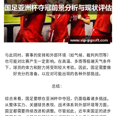
与此同时，赛事的安排和外部环境（如气候、裁判判罚等）
也可能对比赛产生一定影响。在高温、多雨等极端天气条件
下，球员的体力和耐力将受到较大考验。因此，国足需要做
好充分的准备，以应对可能出现的各种外部挑战。
总结：
综合来看，国足要想在亚洲杯中夺冠，仍面临着诸多挑战。
从整体实力、关键球员表现、战术体系到外部环境等方面，
国足都需要持续改进和调整。尽管如此，近年来国足的进步