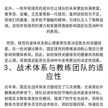
此外，一些年轻球员的成长也让球队的未来更加充满希望。
像李昂、吴曦、艾克里等新一代球员，虽然经验较为不足，
但他们的速度、技术和不服输的精神，为球队注入了新鲜血
液。这些年轻球员的潜力和发展将直接影响国足在亚洲杯中
的表现。
然而，球员的身体状态和心理素质也是决定胜负的关键因
素。在一些关键比赛中，国足球员的情绪波动和心理压力曾
影响到整体表现。因此，如何保持关键球员的健康状态和稳
定心理，将是国足能否在亚洲杯中走得更远的决定性因素。
3、战术体系与教练团队的适
应性
近年来，国足在战术体系方面经历了几次调整，尤其是在外
籍教练的带领下，球队在进攻和防守端的战术逐渐多样化。
前国足主教练里皮在任期间，强调了防守反击战术，而现任
教练也尝试更多灵活的战术组合，例如加强控球、快速反击