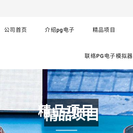
公司首页
介绍pg电子
精品项目
联络PG电子模拟器
精品项目