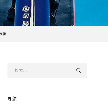
步骤
搜索...
导航