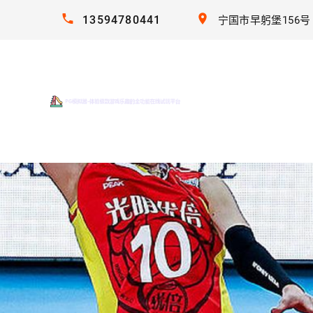
13594780441
宁国市早躬堡156号