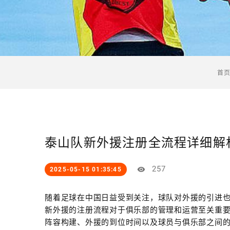
首
泰山队新外援注册全流程详细解
257
2025-05-15 01:35:45
随着足球在中国日益受到关注，球队对外援的引进
新外援的注册流程对于俱乐部的管理和运营至关重
阵容构建、外援的到位时间以及球员与俱乐部之间