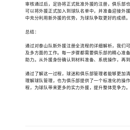
审核通过后，足协将正式批准外援的注册，俱乐部
可以将外援正式加入到球队名单中，并准备迎接外
中充分利用新外援的优势，为球队争取更好的成绩
总结：
通过对泰山队新外援注册全流程的详细解析，我们
及多方面的工作。每一步骤都需要俱乐部的精心准
助力。从外援身份确认到材料准备、系统操作，再
通过了解这一过程，球迷和俱乐部管理者能够更加
理解球队管理，也为俱乐部提供了一个标准化的操
程，为球队带来更多的实力外援，提升整体竞争力