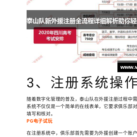
3、注册系统操
随着数字化管理的普及，泰山队在外援注册过程中
系统不仅仅是一个简单的在线表单，它要求俱乐部
填写和核对。
PG电子试玩
在注册系统中，俱乐部首先需要为外援创建一个账