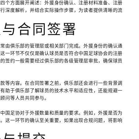
从四个方面展开阐述：外援身份确认、注册材料准备、注册
进行深度解析，并结合实际操作步骤，为读者提供清晰的流
认与合同签署
通常由俱乐部的管理层或相关部门完成。外援身份的确认通
。这一环节不仅仅是确认球员是否符合中国足球协会的注册
援的签约一般需要经过俱乐部的各级管理层审批，确保球员
条款等内容。在合同签署之前，俱乐部还会进行一些背景调
仅有助于俱乐部了解球员的技术水平和适应性，还能规避一
律顾问等人员共同参与。
合中国足协对于外援数量和质量的要求。例如，外援是否为
等。这一环节的确认至关重要，如果出现合规问题，将影响