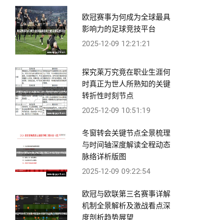
欧冠赛事为何成为全球最具
影响力的足球竞技平台
2025-12-09 12:21:21
探究莱万究竟在职业生涯何
时真正为世人所熟知的关键
转折性时刻节点
2025-12-09 10:51:19
冬窗转会关键节点全景梳理
与时间轴深度解读全程动态
脉络详析版图
2025-12-09 09:22:54
欧冠与欧联第三名赛事详解
机制全景解析及激战看点深
度剖析趋势展望