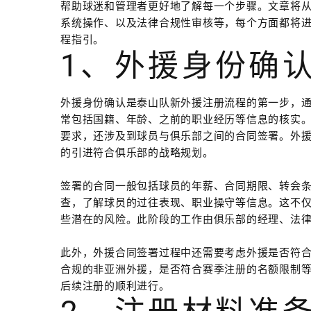
帮助球迷和管理者更好地了解每一个步骤。文章将
系统操作、以及法律合规性审核等，每个方面都将
程指引。
1、外援身份确
外援身份确认是泰山队新外援注册流程的第一步，
常包括国籍、年龄、之前的职业经历等信息的核实
要求，还涉及到球员与俱乐部之间的合同签署。外
的引进符合俱乐部的战略规划。
签署的合同一般包括球员的年薪、合同期限、转会
查，了解球员的过往表现、职业操守等信息。这不
些潜在的风险。此阶段的工作由俱乐部的经理、法
此外，外援合同签署过程中还需要考虑外援是否符
合规的非亚洲外援，是否符合赛季注册的名额限制
后续注册的顺利进行。