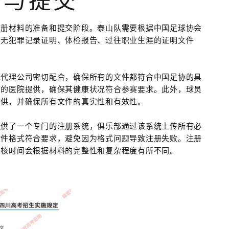
备与提交
注册材料的准备和提交阶段。泰山队需要根据中国足球协会
、无犯罪记录证明、体检报告、过往职业生涯的证明文件
。
或代理公司密切配合，确保所有的文件都符合中国足协的具
可的医院提供，确保其健康状况符合参赛要求。此外，球员
提供，并确保所有文件的真实性和有效性。
提供了一个专门的注册系统，俱乐部通过该系统上传所有必
文件格式符合要求，避免因为格式问题导致注册失败。注册
审核时间会根据材料的完整性和复杂程度有所不同。