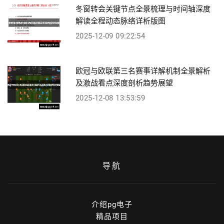
冬窗转会关键节点全景梳理与时间轴深度
解读全程动态脉络详析版图
2025-12-09 09:22:54
欧冠与欧联第三名赛事详解机制全景解析
及激战看点深度剖析趋势展望
2025-12-08 13:53:59
导航
介绍pg电子
精品项目