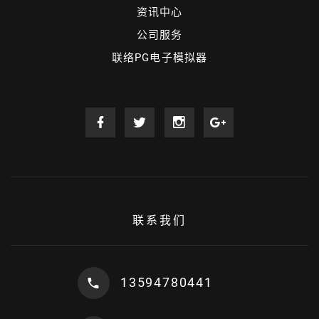
资讯中心
公司服务
联络PG电子模拟器
联系我们
13594780441