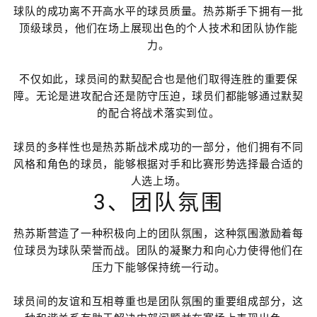
球队的成功离不开高水平的球员质量。热苏斯手下拥有一批
顶级球员，他们在场上展现出色的个人技术和团队协作能
力。
不仅如此，球员间的默契配合也是他们取得连胜的重要保
障。无论是进攻配合还是防守压迫，球员们都能够通过默契
的配合将战术落实到位。
球员的多样性也是热苏斯战术成功的一部分，他们拥有不同
风格和角色的球员，能够根据对手和比赛形势选择最合适的
人选上场。
3、团队氛围
热苏斯营造了一种积极向上的团队氛围，这种氛围激励着每
位球员为球队荣誉而战。团队的凝聚力和向心力使得他们在
压力下能够保持统一行动。
球员间的友谊和互相尊重也是团队氛围的重要组成部分，这