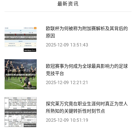
最新资讯
欧联杯为何被称为附加赛解析及其背后的
原因
2025-12-09 13:51:43
欧冠赛事为何成为全球最具影响力的足球
竞技平台
2025-12-09 12:21:21
探究莱万究竟在职业生涯何时真正为世人
所熟知的关键转折性时刻节点
2025-12-09 10:51:19