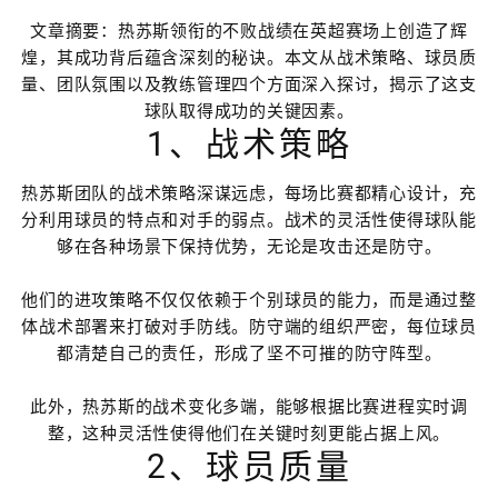
文章摘要：热苏斯领衔的不败战绩在英超赛场上创造了辉
煌，其成功背后蕴含深刻的秘诀。本文从战术策略、球员质
量、团队氛围以及教练管理四个方面深入探讨，揭示了这支
球队取得成功的关键因素。
1、战术策略
热苏斯团队的战术策略深谋远虑，每场比赛都精心设计，充
分利用球员的特点和对手的弱点。战术的灵活性使得球队能
够在各种场景下保持优势，无论是攻击还是防守。
他们的进攻策略不仅仅依赖于个别球员的能力，而是通过整
体战术部署来打破对手防线。防守端的组织严密，每位球员
都清楚自己的责任，形成了坚不可摧的防守阵型。
此外，热苏斯的战术变化多端，能够根据比赛进程实时调
整，这种灵活性使得他们在关键时刻更能占据上风。
2、球员质量