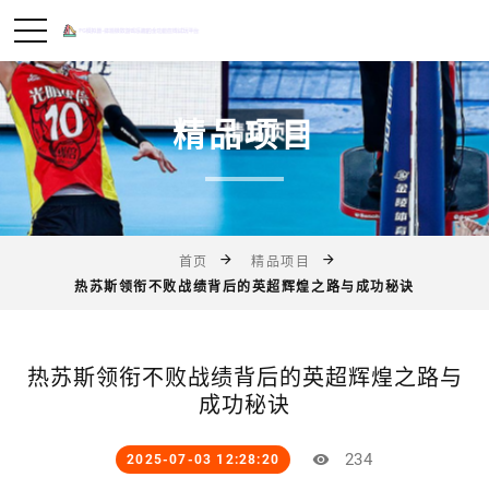
精品项目
首页
精品项目
热苏斯领衔不败战绩背后的英超辉煌之路与成功秘诀
热苏斯领衔不败战绩背后的英超辉煌之路与
成功秘诀
234
2025-07-03 12:28:20