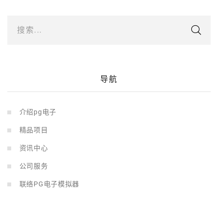
搜索...
导航
介绍pg电子
精品项目
资讯中心
公司服务
联络PG电子模拟器