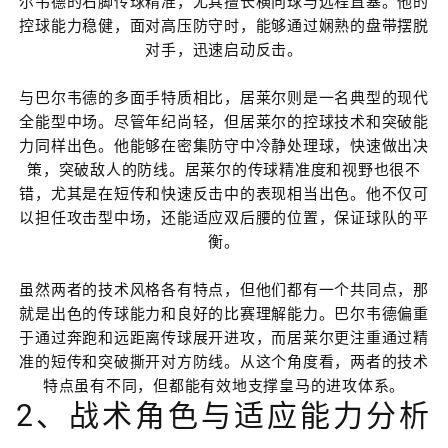
尔韦德的右脚传球精准，尤其擅长横向球与远程直塞。他的
控球能力稳健，面对高压防守时，能够通过娴熟的盘带摆脱
对手，迅速启动反击。
与巴尔韦德的多面手特质相比，居莱尔则是一名典型的现代
全能型中场。尽管年纪尚轻，但居莱尔的控球技术和突破能
力同样出色。他能够在密集防守中冷静处理球，快速做出决
策，突破敌人的防线。居莱尔的传球精准度和视野也很不
错，尤其是在短传和快速反击中的表现相当出色。他不仅可
以担任攻击型中场，还能适应双后腰的位置，保证球队的平
衡。
虽然两者的技术风格各有特点，但他们都有一个共同点，那
就是出色的传球能力和良好的比赛理解能力。巴尔韦德偏重
于通过奔跑和远距离传球展开进攻，而居莱尔更注重通过精
准的短传和突破撕开对方防线。从这个角度看，两者的技术
特点虽有不同，但都能有效地支撑皇马的进攻体系。
2、战术角色与适应能力分析