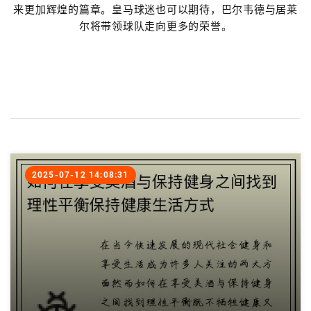
来更加辉煌的篇章。皇马球迷也可以期待，巴尔韦德与居莱
尔将带领球队走向更多的荣誉。
2025-07-12 14:08:31