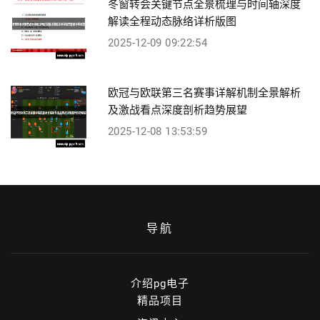
冬窗转会关键节点全景梳理与时间轴深度
解读全程动态脉络详析版图
2025-12-09 09:22:54
欧冠与欧联第三名赛事详解机制全景解析
及激战看点深度剖析趋势展望
2025-12-08 13:53:59
导航
介绍pg电子
精品项目