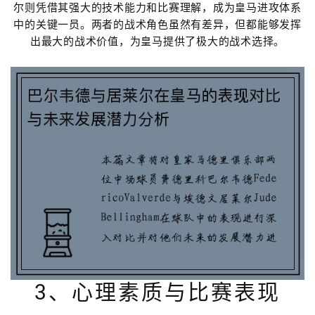
尔则凭借其强大的技术能力和比赛理解，成为皇马进攻体系
中的关键一员。两者的战术角色虽然有差异，但都能够发挥
出最大的战术价值，为皇马提供了极大的战术选择。
3、心理素质与比赛表现