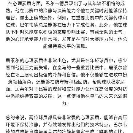
在心理素质方面，巴尔韦德展现出了与其年龄不相符的成
熟。他在比赛中的冷静与决策能力令他在关键时刻能够保持
理智，做出正确的选择。例如，在重要比赛中的关键传球和
进球，巴尔韦德总是能够在压力下完成任务。此外，他在球
队不利时总能够以积极的态度影响比赛，带动全队的士气。
他的心理承受能力非常强，尤其是在面对大赛压力时，他总
能保持高水平的表现。
居莱尔的心理素质也非常出色，尤其是在年轻球员中，极少
看到他因压力而失常。在皇马的一些重要比赛中，居莱尔曾
经在场上展现出极强的冷静和自信。他不仅能够在进攻中扮
演领袖角色，还能够在防守端积极回防，帮助球队稳定局
面。居莱尔对于比赛的理解和应对能力让他在高强度的对抗
中仍能维持较高的发挥，这一点使得他在皇马的未来充满潜
力。
总的来说，两位球员都具备非常强的心理素质，能够在高压
环境下保持冷静，并有效地发挥出他们的技术特点。巴尔韦
德的成熟与自信与居莱尔的冷静与坚定形成了鲜明的对比，