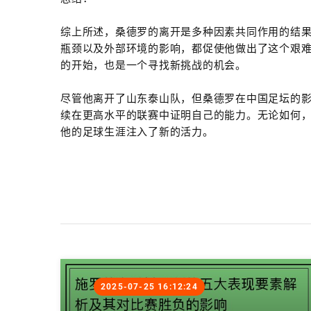
综上所述，桑德罗的离开是多种因素共同作用的结
瓶颈以及外部环境的影响，都促使他做出了这个艰
的开始，也是一个寻找新挑战的机会。
尽管他离开了山东泰山队，但桑德罗在中国足坛的
续在更高水平的联赛中证明自己的能力。无论如何
他的足球生涯注入了新的活力。
2025-07-25 16:12:24