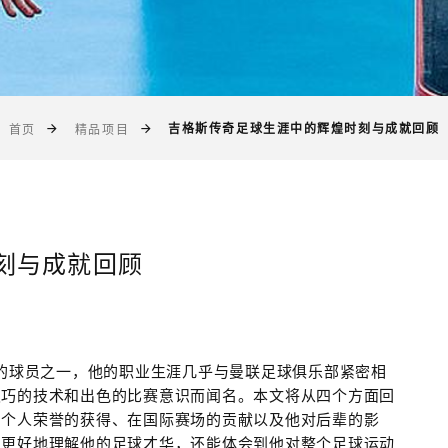
吉格斯传奇足球生涯中的辉煌时刻与成就回顾
首页
精品项目
刻与成就回顾
最杰出的球员之一，他的职业生涯几乎与曼联足球俱乐部紧密相
灵巧的技术和出色的比赛意识而闻名。本文将从四个方面回
、个人荣誉的获得、在国际赛场的贡献以及他对后辈的影
以更好地理解他的足球才华，还能体会到他对整个足球运动