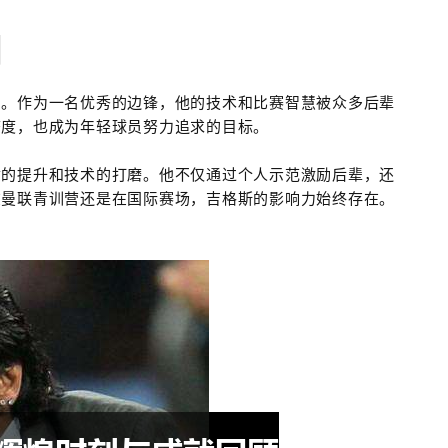
响
员。作为一名优秀的边锋，他的技术和比赛智慧被众多后辈
态度，也成为年轻球员努力追求的目标。
质的提升和技术的打磨。他不仅通过个人示范激励后辈，还
在曼联青训营还是在国际赛场，吉格斯的影响力始终存在。