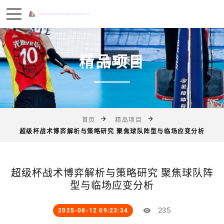
精品项目
首页
精品项目
超级杯战术博弈解析与策略研究 聚焦球队阵型与临场应变分析
超级杯战术博弈解析与策略研究 聚焦球队阵
型与临场应变分析
235
2025-08-12 09:23:34