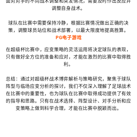
面对对手的不同战术调整和突发情况，需要及时作出反应并
调整自身战术。
球队在比赛中需要保持冷静，根据比赛情况做出正确的决
策，调整球员站位和战术部署，以最大限度地提高胜算。
PG电子游戏
在超级杯比赛中，应变策略的灵活运用将决定球队的表现，
只有做好全方位的准备和应对，才能在激烈的比赛中取得胜
利。
总结：通过对超级杯战术博弈解析与策略研究，聚焦于球队
阵型与临场应变分析的探讨，我们不仅深入理解了足球战术
在比赛中的重要性，也为球队在比赛中取得成功提供了有效
的指导和思路。只有在战术选择、阵型设计、对手分析和应
变策略上做到科学合理，才能在比赛中脱颖而出。