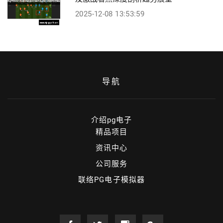
2025-12-08 13:53:59
导航
介绍pg电子
精品项目
资讯中心
公司服务
联络PG电子模拟器