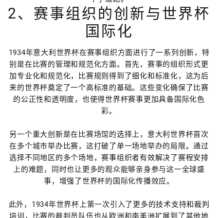
2、赛事组织的创新与世界杯
国际化
1934年意大利世界杯在赛事组织方面进行了一系列创新，特
别是在比赛的管理和规范化方面。首先，赛事的组织形式更
加专业化和规范化，比赛规则得到了细化和标准化，这为后
来的世界杯奠定了一个高标准的基础。这些变化确保了比赛
的公正性和透明度，也使得世界杯赛事更加具备国际化色
彩。
另一个重大创新是在比赛场馆的选择上，意大利世界杯首次
在多个城市举办比赛，这打破了单一场地举办的局限。通过
选择不同地区的多个场地，赛事组织者有效解决了赛程安排
上的难题，同时也让更多的观众能够亲身参与这一全球盛
事，增强了世界杯的国际化传播效应。
此外，1934年世界杯上第一次引入了更多的技术支持和裁判
培训，比赛的裁判员队伍也从欧洲和南美洲扩展到了其他地