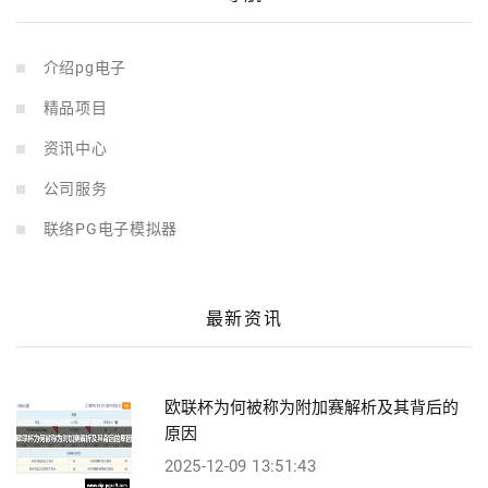
介绍pg电子
精品项目
资讯中心
公司服务
联络PG电子模拟器
最新资讯
欧联杯为何被称为附加赛解析及其背后的
原因
2025-12-09 13:51:43