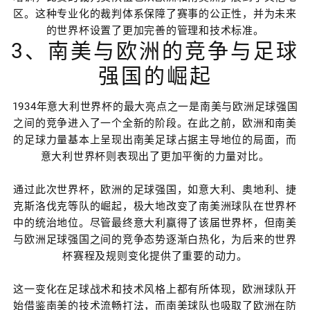
区。这种专业化的裁判体系保障了赛事的公正性，并为未来
的世界杯设置了更加完善的管理和技术标准。
3、南美与欧洲的竞争与足球
强国的崛起
1934年意大利世界杯的最大亮点之一是南美与欧洲足球强国
之间的竞争进入了一个全新的阶段。在此之前，欧洲和南美
的足球力量基本上呈现出南美足球占据主导地位的局面，而
意大利世界杯则表现出了更加平衡的力量对比。
通过此次世界杯，欧洲的足球强国，如意大利、奥地利、捷
克斯洛伐克等队的崛起，极大地改变了南美洲球队在世界杯
中的统治地位。尽管最终意大利赢得了该届世界杯，但南美
与欧洲足球强国之间的竞争态势逐渐白热化，为后来的世界
杯赛程及规则变化提供了重要的动力。
这一变化在足球战术和技术风格上都有所体现，欧洲球队开
始借鉴南美的技术流畅打法，而南美球队也吸取了欧洲在防