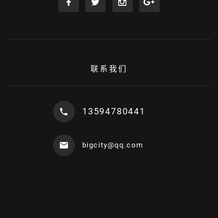
联系我们
13594780441
bigcity@qq.com