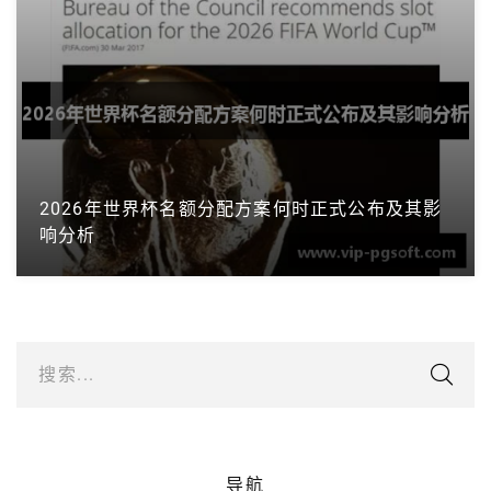
2026年世界杯名额分配方案何时正式公布及其影
响分析
搜索...
导航