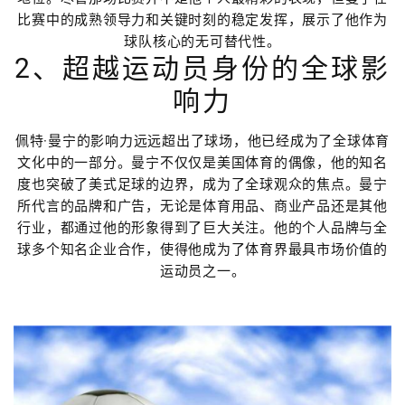
比赛中的成熟领导力和关键时刻的稳定发挥，展示了他作为
球队核心的无可替代性。
2、超越运动员身份的全球影
响力
佩特·曼宁的影响力远远超出了球场，他已经成为了全球体育
文化中的一部分。曼宁不仅仅是美国体育的偶像，他的知名
度也突破了美式足球的边界，成为了全球观众的焦点。曼宁
所代言的品牌和广告，无论是体育用品、商业产品还是其他
行业，都通过他的形象得到了巨大关注。他的个人品牌与全
球多个知名企业合作，使得他成为了体育界最具市场价值的
运动员之一。