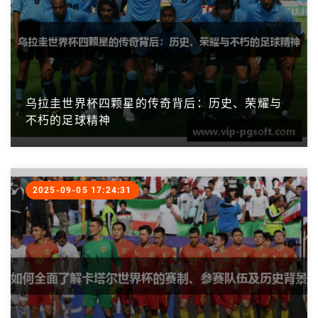
乌拉圭世界杯四颗星的传奇背后：历史、荣耀与
不朽的足球精神
2025-09-05 17:24:31