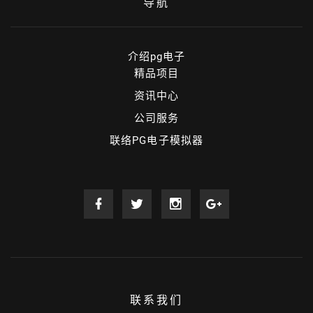
导航
介绍pg电子
精品项目
资讯中心
公司服务
联络PG电子模拟器
联系我们