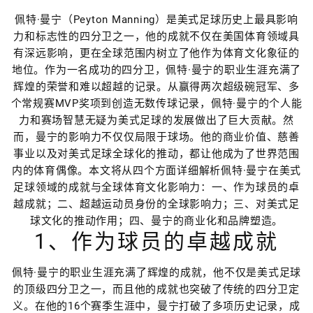
佩特·曼宁（Peyton Manning）是美式足球历史上最具影响
力和标志性的四分卫之一，他的成就不仅在美国体育领域具
有深远影响，更在全球范围内树立了他作为体育文化象征的
地位。作为一名成功的四分卫，佩特·曼宁的职业生涯充满了
辉煌的荣誉和难以超越的记录。从赢得两次超级碗冠军、多
个常规赛MVP奖项到创造无数传球记录，佩特·曼宁的个人能
力和赛场智慧无疑为美式足球的发展做出了巨大贡献。然
而，曼宁的影响力不仅仅局限于球场。他的商业价值、慈善
事业以及对美式足球全球化的推动，都让他成为了世界范围
内的体育偶像。本文将从四个方面详细解析佩特·曼宁在美式
足球领域的成就与全球体育文化影响力：一、作为球员的卓
越成就；二、超越运动员身份的全球影响力；三、对美式足
球文化的推动作用；四、曼宁的商业化和品牌塑造。
1、作为球员的卓越成就
佩特·曼宁的职业生涯充满了辉煌的成就，他不仅是美式足球
的顶级四分卫之一，而且他的成就也突破了传统的四分卫定
义。在他的16个赛季生涯中，曼宁打破了多项历史记录，成