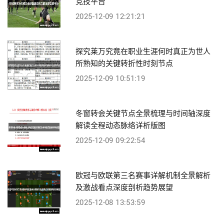
竞技平台
2025-12-09 12:21:21
探究莱万究竟在职业生涯何时真正为世人
所熟知的关键转折性时刻节点
2025-12-09 10:51:19
冬窗转会关键节点全景梳理与时间轴深度
解读全程动态脉络详析版图
2025-12-09 09:22:54
欧冠与欧联第三名赛事详解机制全景解析
及激战看点深度剖析趋势展望
2025-12-08 13:53:59