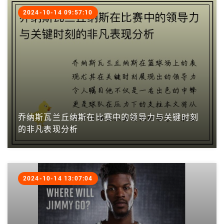
2024-10-14 09:57:10
乔纳斯瓦兰丘纳斯在比赛中的领导力与关键时刻
的非凡表现分析
2024-10-14 13:07:04