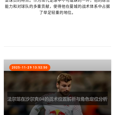
型球员的特点。作为现代足球中不可或缺的一环，他的综合
能力和对球队的多重贡献，使得他在曼城的战术体系中占据
了举足轻重的地位。
2025-11-29 13:52:50