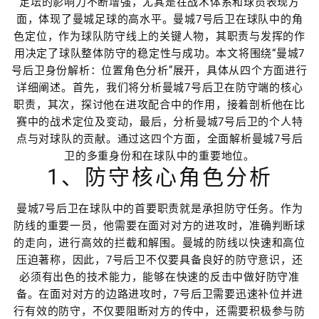
足坛的影响力不断增强，尤其是在战术体系和球员表现方
面，体现了曼城足球的高水平。曼城7号后卫在球队中的角
色定位，作为球队防守线上的关键人物，其职责与发挥的作
用决定了球队整体防守的稳定性与成功。本文将围绕“曼城7
号后卫身份解析：位置角色分析”展开，具体从四个方面进行
详细阐述。首先，我们将分析曼城7号后卫在防守端的核心
职责，其次，探讨他在进攻配合中的作用，接着剖析他在比
赛中的战术定位及变动，最后，分析曼城7号后卫的个人特
点与对球队的贡献。通过这四个方面，全面解析曼城7号后
卫的多重身份和在球队中的重要地位。
1、防守核心角色分析
曼城7号后卫在球队中的首要职责就是承担防守任务。作为
防线的重要一员，他需要在面对对方的进攻时，准确判断球
的走向，进行高效的拦截和解围。曼城的防线以快速和高位
压迫著称，因此，7号后卫不仅要具备良好的防守意识，还
必须有出色的技术能力，能够在快速的反击中做好防守准
备。在面对对方的边路进攻时，7号后卫需要迅速补位并进
行有效的防守，不仅要阻断对方的传中，还需要积极参与防