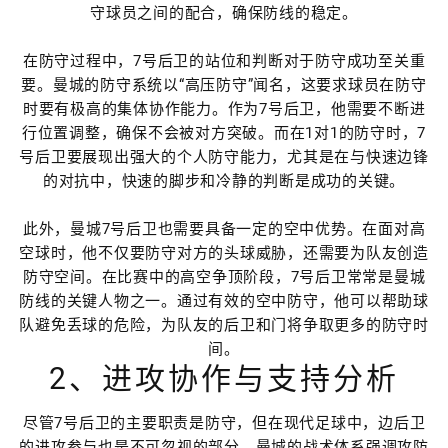
守球员之间的配合，确保防线的稳定。
在防守过程中，7号后卫的站位和判断对于防守成功至关重
要。曼城的防守系统以“高压防守”闻名，这要求球员在防守
时要有极高的集体协作能力。作为7号后卫，他需要不断进
行位置调整，确保不会被对方突破。而在1对1的防守时，7
号后卫要展现出强大的个人防守能力，尤其是在与快速边锋
的对抗中，快速的脚步和冷静的判断是成功的关键。
此外，曼城7号后卫也需要具备一定的空中优势。在面对高
空球时，他不仅要防守对方的头球威胁，还需要为队友创造
防守空间。在比赛中的高空争顶阶段，7号后卫常常是曼城
防线的关键人物之一。通过有效的空中防守，他可以帮助球
队避免丢球的危险，为队友的后卫和门将争取更多的防守时
间。
2、进攻协作与支持分析
尽管7号后卫的主要职责是防守，但在现代足球中，边后卫
的进攻参与也是不可忽视的部分。曼城的战术体系强调攻防