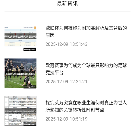
最新资讯
欧联杯为何被称为附加赛解析及其背后的
原因
2025-12-09 13:51:43
欧冠赛事为何成为全球最具影响力的足球
竞技平台
2025-12-09 12:21:21
探究莱万究竟在职业生涯何时真正为世人
所熟知的关键转折性时刻节点
2025-12-09 10:51:19