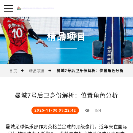
精品项目
曼城7号后卫身份解析：位置角色分析
首页
精品项目
曼城7号后卫身份解析：位置角色分析
184
2025-11-30 09:22:42
曼城足球俱乐部作为英格兰足球的顶级豪门，近年来在国际