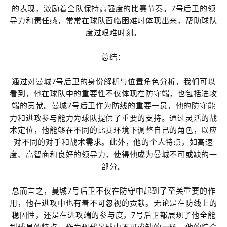
的表现，激励着全队保持高强度的比赛节奏。7号后卫的领
导力和责任感，常常在球队面临困难时体现出来，帮助球队
度过艰难时刻。
总结：
通过对曼城7号后卫的身份解析与位置角色分析，我们可以
看到，他在球队中的重要性不仅体现在防守端，也包括进攻
端的贡献。曼城7号后卫作为防线的重要一员，他的防守能
力和进攻参与能力为球队提供了重要的支持。通过灵活的战
术定位，他能够在不同的比赛环境下调整自己的角色，以应
对不同的对手和战术需求。此外，他的个人特点，如高速
度、高智商和良好的领导力，使得他成为曼城不可或缺的一
部分。
总而言之，曼城7号后卫不仅在防守中起到了至关重要的作
用，他在进攻中也有着不可忽视的贡献。无论是在防线上的
稳固性，还是在进攻端的参与度，7号后卫都展现了他全能