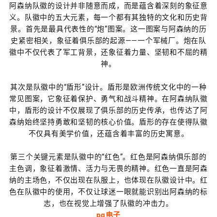
阿森纳队徽的设计并非随意而成，而是蕴含着深刻的象征意
义。队徽中的五大元素，每一个都有其独特的文化和历史背
景。首先是最具代表性的“炮”图案。这一图案与阿森纳的历
史紧密相关，象征着俱乐部的起源——一个军械厂。炮在队
徽中不仅代表了军工背景，还象征着力量、坚韧和不屈的精
神。
其次是队徽中的“盾形”设计。盾形是欧洲传统文化中的一种
常见图案，它象征着保护、勇气和战斗精神。在阿森纳队徽
中，盾形的设计不仅展现了俱乐部的历史传承，也传达了阿
森纳始终坚持勇敢和坚韧的核心价值。盾形的存在使得队徽
不仅具有美学价值，还蕴含着丰富的历史寓意。
第三个关键元素是队徽中的“红色”。红色是阿森纳俱乐部的
主色调，象征着激情、活力与无畏的精神。红色一直是阿森
纳的主场色，不仅出现在队服上，也体现在队徽设计中。红
色在队徽中的使用，不仅让球迷一眼就能识别出阿森纳的标
志，也在视觉上增强了队徽的冲击力。
pg电子