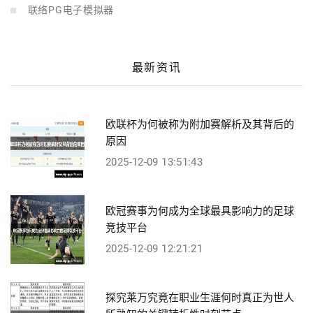
联络PG电子模拟器
最新资讯
欧联杯为何被称为附加赛解析及其背后的
原因
2025-12-09 13:51:43
欧冠赛事为何成为全球最具影响力的足球
竞技平台
2025-12-09 12:21:21
探究莱万究竟在职业生涯何时真正为世人