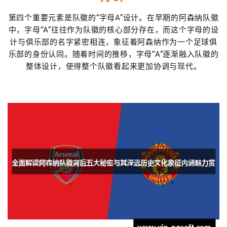
第四个重要元素是队徽的“字母A”设计。在早期的阿森纳队徽
中，字母“A”往往作为队徽的核心部分存在，而这个字母的设
计与俱乐部的名字紧密相连，象征着阿森纳作为一个足球俱
乐部的身份认同。随着时间的推移，字母“A”逐渐融入队徽的
整体设计，使得整个队徽看起来更加协调与现代。