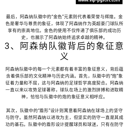
最后，阿森纳队徽中的“金色”元素则代表着荣誉与辉煌。金
色是奢华与尊贵的象征，体现了阿森纳作为英超豪门球队所
享有的崇高地位。金色的使用不仅传递了俱乐部的成功历
史，也展示了阿森纳始终追求卓越的精神。
3、阿森纳队徽背后的象征意
义
阿森纳队徽中的每一个元素都有着丰富的象征意义，背后蕴
含着俱乐部的文化精神与历史内涵。首先，队徽中的“炮”象
征着力量和不屈，这与阿森纳的足球哲学高度契合。阿森纳
一直以来以攻势足球著称，球队在场上的激烈拼搏和进取精
神，恰恰与队徽中的炮的象征意义相呼应。
其次，队徽中的“盾形”设计则寓意着阿森纳在球场上的坚守
与防守。虽然阿森纳以进攻为主，但坚实的防守一直是其成
功的基石。队徽中的盾形设计提醒球员和球迷，只有在防守