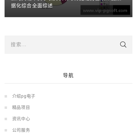
据化综合全面综述
搜索...
导航
介绍pg电子
精品项目
资讯中心
公司服务