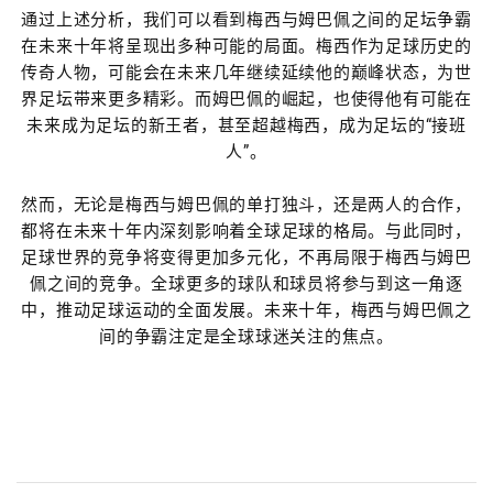
通过上述分析，我们可以看到梅西与姆巴佩之间的足坛争霸
在未来十年将呈现出多种可能的局面。梅西作为足球历史的
传奇人物，可能会在未来几年继续延续他的巅峰状态，为世
界足坛带来更多精彩。而姆巴佩的崛起，也使得他有可能在
未来成为足坛的新王者，甚至超越梅西，成为足坛的“接班
人”。
然而，无论是梅西与姆巴佩的单打独斗，还是两人的合作，
都将在未来十年内深刻影响着全球足球的格局。与此同时，
足球世界的竞争将变得更加多元化，不再局限于梅西与姆巴
佩之间的竞争。全球更多的球队和球员将参与到这一角逐
中，推动足球运动的全面发展。未来十年，梅西与姆巴佩之
间的争霸注定是全球球迷关注的焦点。