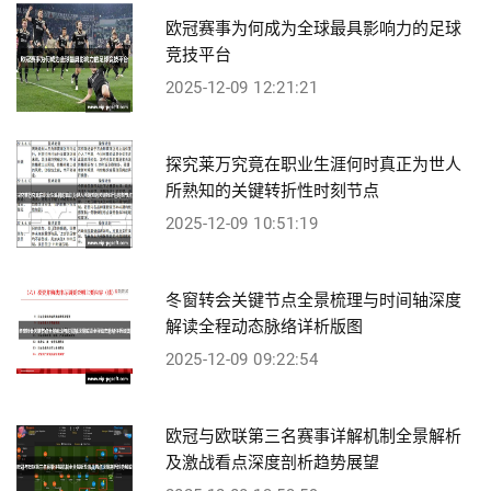
欧冠赛事为何成为全球最具影响力的足球
竞技平台
2025-12-09 12:21:21
探究莱万究竟在职业生涯何时真正为世人
所熟知的关键转折性时刻节点
2025-12-09 10:51:19
冬窗转会关键节点全景梳理与时间轴深度
解读全程动态脉络详析版图
2025-12-09 09:22:54
欧冠与欧联第三名赛事详解机制全景解析
及激战看点深度剖析趋势展望