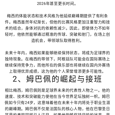
2026年甚至更长时间。
梅西的体能状态和技术风格为他延续巅峰期提供了有利条
件。梅西虽然年纪渐长，但他的比赛风格更加注重智力和技
术的结合，身体对抗的依赖性减少。因此，即使体力不如年
轻时，他依然能够通过精准的传球、突破和射门，在场上创
造机会，带领球队取得胜利。
未来十年内，梅西如果能够继续保持状态，将成为足球界的
独特现象。在梅西的带领下，阿根廷队可能会在国际赛场上
继续保持竞争力，而他所在的俱乐部也将继续在国内外赛场
上取得优异成绩，这为他的个人荣誉增添更多可能性。
2、姆巴佩的崛起与接班
相比梅西，姆巴佩则是足球界未来的代表性人物之一。他的
速度、技术和突破能力使他在当今世界足坛独树一帜。姆巴
佩如今只有24岁，这意味着他在未来十年内将处于职业生涯
的巅峰期。姆巴佩不仅是法国队的核心人物，他在巴黎圣日