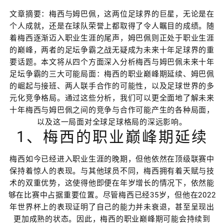
文章摘要：梅西与姆巴佩，这两位足球界的巨星，无论是在
个人成就，还是在球队荣誉上都取得了令人瞩目的成绩。随
着梅西逐渐迈入职业生涯的尾声，姆巴佩则正处于职业生涯
的巅峰，两者的足坛争霸之战无疑成为未来十年足球界的重
要话题。本文将从四个方面深入分析梅西与姆巴佩未来十年
足坛争霸的三大可能局面：梅西的职业巅峰期延续、姆巴佩
的崛起与接班、两人联手合作的可能性，以及足球世界的多
元化竞争格局。通过这些分析，我们可以更全面地了解未来
十年梅西与姆巴佩之间的竞争与合作可能产生的各种局面，
以及这一局面对全球足球格局的深远影响。
1、梅西的职业巅峰期延续
梅西如今已经进入职业生涯的晚期，但他依然在顶级联赛中
保持着惊人的表现。与其他球员不同，梅西拥有着天赋与技
术的双重优势，这使得他即便在年岁增长的情况下，依然能
够在比赛中占据重要位置。尽管梅西已经35岁，但他在2022
年世界杯上的表现证明了自己的能力并未衰退，甚至呈现出
更加成熟的状态。因此，梅西的职业巅峰期可能会持续到