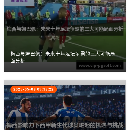
梅西与姆巴佩：未来十年足坛争霸的三大可能局
面分析
2025-05-08 09:38:22