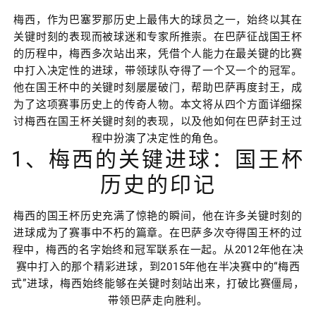
梅西，作为巴塞罗那历史上最伟大的球员之一，始终以其在
关键时刻的表现而被球迷和专家所推崇。在巴萨征战国王杯
的历程中，梅西多次站出来，凭借个人能力在最关键的比赛
中打入决定性的进球，带领球队夺得了一个又一个的冠军。
他在国王杯中的关键时刻屡屡破门，帮助巴萨再度封王，成
为了这项赛事历史上的传奇人物。本文将从四个方面详细探
讨梅西在国王杯关键时刻的表现，以及他如何在巴萨封王过
程中扮演了决定性的角色。
1、梅西的关键进球：国王杯
历史的印记
梅西的国王杯历史充满了惊艳的瞬间，他在许多关键时刻的
进球成为了赛事中不朽的篇章。在巴萨多次夺得国王杯的过
程中，梅西的名字始终和冠军联系在一起。从2012年他在决
赛中打入的那个精彩进球，到2015年他在半决赛中的“梅西
式”进球，梅西始终能够在关键时刻站出来，打破比赛僵局，
带领巴萨走向胜利。