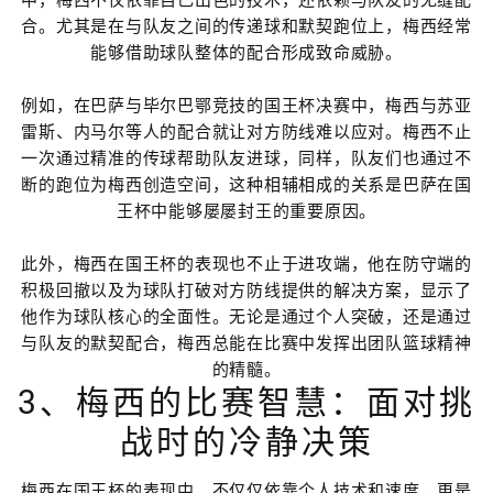
中，梅西不仅依靠自己出色的技术，还依赖与队友的无缝配
合。尤其是在与队友之间的传递球和默契跑位上，梅西经常
能够借助球队整体的配合形成致命威胁。
例如，在巴萨与毕尔巴鄂竞技的国王杯决赛中，梅西与苏亚
雷斯、内马尔等人的配合就让对方防线难以应对。梅西不止
一次通过精准的传球帮助队友进球，同样，队友们也通过不
断的跑位为梅西创造空间，这种相辅相成的关系是巴萨在国
王杯中能够屡屡封王的重要原因。
此外，梅西在国王杯的表现也不止于进攻端，他在防守端的
积极回撤以及为球队打破对方防线提供的解决方案，显示了
他作为球队核心的全面性。无论是通过个人突破，还是通过
与队友的默契配合，梅西总能在比赛中发挥出团队篮球精神
的精髓。
3、梅西的比赛智慧：面对挑
战时的冷静决策
梅西在国王杯的表现中，不仅仅依靠个人技术和速度，更是