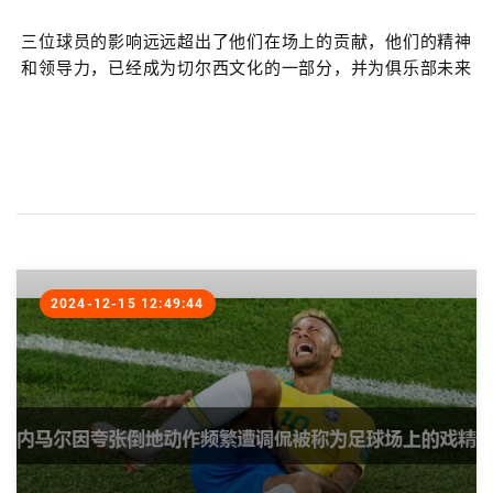
三位球员的影响远远超出了他们在场上的贡献，他们的精神
和领导力，已经成为切尔西文化的一部分，并为俱乐部未来
2024-12-15 12:49:44