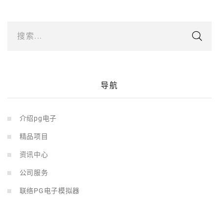
搜索...
导航
介绍pg电子
精品项目
资讯中心
公司服务
联络PG电子模拟器