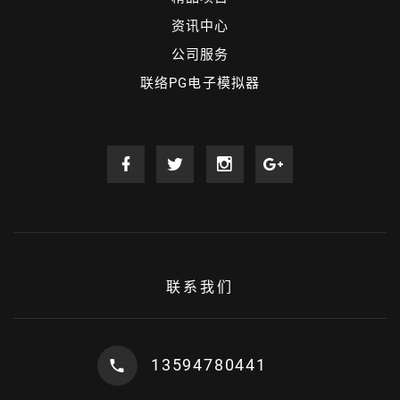
资讯中心
公司服务
联络PG电子模拟器
联系我们
13594780441