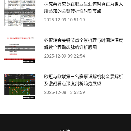
探究莱万究竟在职业生涯何时真正为世人
所熟知的关键转折性时刻节点
2025-12-09 10:51:19
冬窗转会关键节点全景梳理与时间轴深度
解读全程动态脉络详析版图
2025-12-09 09:22:54
欧冠与欧联第三名赛事详解机制全景解析
及激战看点深度剖析趋势展望
2025-12-08 13:53:59