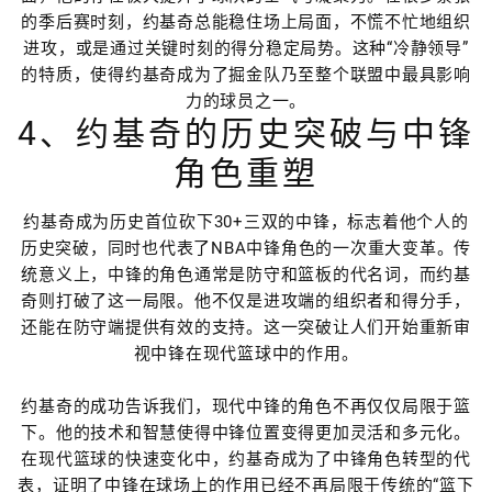
的季后赛时刻，约基奇总能稳住场上局面，不慌不忙地组织
进攻，或是通过关键时刻的得分稳定局势。这种“冷静领导”
的特质，使得约基奇成为了掘金队乃至整个联盟中最具影响
力的球员之一。
4、约基奇的历史突破与中锋
角色重塑
约基奇成为历史首位砍下30+三双的中锋，标志着他个人的
历史突破，同时也代表了NBA中锋角色的一次重大变革。传
统意义上，中锋的角色通常是防守和篮板的代名词，而约基
奇则打破了这一局限。他不仅是进攻端的组织者和得分手，
还能在防守端提供有效的支持。这一突破让人们开始重新审
视中锋在现代篮球中的作用。
约基奇的成功告诉我们，现代中锋的角色不再仅仅局限于篮
下。他的技术和智慧使得中锋位置变得更加灵活和多元化。
在现代篮球的快速变化中，约基奇成为了中锋角色转型的代
表，证明了中锋在球场上的作用已经不再局限于传统的“篮下