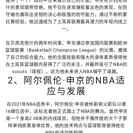
提供了一个广阔的平台来展示自己的才能。申京在贝西克塔
什的表现堪称惊艳，他不仅在进攻端有着出色的表现，在防
守端也展现出坚韧的决心和极强的防守能力。通过不断积累
比赛经验，他迅速成为了土耳其联赛最具潜力的年轻内线之
一。
在贝西克塔什的两年时间里，申京通过参加国内联赛和欧洲
篮球联赛（Basketball Champions League）的比赛，磨练
了自己的综合能力。他的全面技能和强大的身体素质使得他
在土耳其篮球圈内获得了广泛的关注，并最终吸引了NBA的
scouts（球探）。这为他未来进入NBA铺平了道路。
2、阿尔佩伦·申京的NBA适
应与发展
在2021年NBA选秀中，阿尔佩伦·申京被休斯顿火箭队以第
16顺位选中，这标志着他正式踏上了NBA的舞台。虽然申京
是一个身高2.08米的内线球员，但他并不像传统的大个子那
样单纯依靠身体优势，他的技术特点与篮球智商使得他在
NBA的适应性较强。