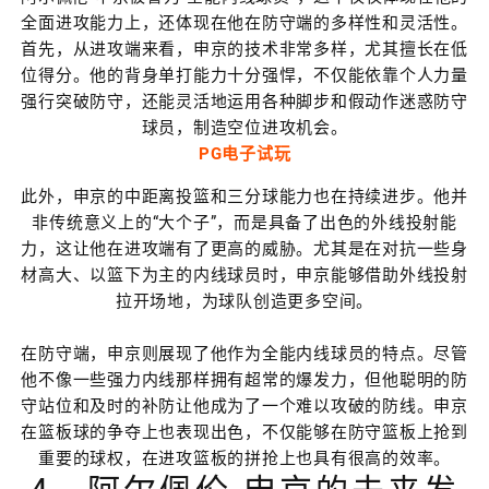
全面进攻能力上，还体现在他在防守端的多样性和灵活性。
首先，从进攻端来看，申京的技术非常多样，尤其擅长在低
位得分。他的背身单打能力十分强悍，不仅能依靠个人力量
强行突破防守，还能灵活地运用各种脚步和假动作迷惑防守
球员，制造空位进攻机会。
PG电子试玩
此外，申京的中距离投篮和三分球能力也在持续进步。他并
非传统意义上的“大个子”，而是具备了出色的外线投射能
力，这让他在进攻端有了更高的威胁。尤其是在对抗一些身
材高大、以篮下为主的内线球员时，申京能够借助外线投射
拉开场地，为球队创造更多空间。
在防守端，申京则展现了他作为全能内线球员的特点。尽管
他不像一些强力内线那样拥有超常的爆发力，但他聪明的防
守站位和及时的补防让他成为了一个难以攻破的防线。申京
在篮板球的争夺上也表现出色，不仅能够在防守篮板上抢到
重要的球权，在进攻篮板的拼抢上也具有很高的效率。