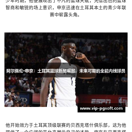
少年时期，他便展现出了不凡的篮球天赋，凭借出色的篮球
智商和敏锐的场上意识，申京迅速在土耳其本土的青少年联
赛中崭露头角。
他开始效力于土耳其顶级联赛的贝西克塔什俱乐部，这为他