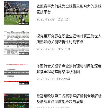
欧冠赛事为何成为全球最具影响力的足球
竞技平台
2025-12-09 12:21:21
探究莱万究竟在职业生涯何时真正为世人
所熟知的关键转折性时刻节点
2025-12-09 10:51:19
冬窗转会关键节点全景梳理与时间轴深度
解读全程动态脉络详析版图
2025-12-09 09:22:54
欧冠与欧联第三名赛事详解机制全景解析
及激战看点深度剖析趋势展望