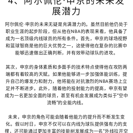
4、阿尔佩伦·申京的未来发
展潜力
阿尔佩伦·申京的未来无疑是充满潜力的。虽然目前他仍处于
职业生涯的起步阶段，但从他在NBA的表现来看，他具备了
成为一名顶级内线球员的所有条件。首先，申京的球场视野
和篮球智商是他的巨大优势之一，这使得他在复杂的比赛中
能够迅速做出正确判断，并有效带动球队的进攻。
其次，申京的身体素质和多面手的技术特点使得他在攻防两
端都有着较高的天赋。如果他能够进一步加强体能训练，提
升自己的爆发力和耐力，他将能在对抗激烈的NBA赛场上立
足并不断进步。此外，随着他的投射能力的提高，申京有望
成为一名更加全面的球员，甚至有机会发展成为类似于“空中
流畅”的全能内线。
未来，申京的角色可能会随着他能力的提升而不断发生变
化。假以时日，申京不仅可以在内线为球队提供强有力的支
撑，还可能通过更加丰富的技能树发展成为一名“外线拉开空