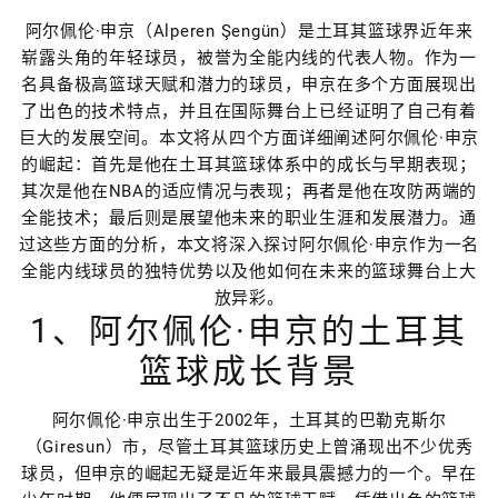
阿尔佩伦·申京（Alperen Şengün）是土耳其篮球界近年来
崭露头角的年轻球员，被誉为全能内线的代表人物。作为一
名具备极高篮球天赋和潜力的球员，申京在多个方面展现出
了出色的技术特点，并且在国际舞台上已经证明了自己有着
巨大的发展空间。本文将从四个方面详细阐述阿尔佩伦·申京
的崛起：首先是他在土耳其篮球体系中的成长与早期表现；
其次是他在NBA的适应情况与表现；再者是他在攻防两端的
全能技术；最后则是展望他未来的职业生涯和发展潜力。通
过这些方面的分析，本文将深入探讨阿尔佩伦·申京作为一名
全能内线球员的独特优势以及他如何在未来的篮球舞台上大
放异彩。
1、阿尔佩伦·申京的土耳其
篮球成长背景
阿尔佩伦·申京出生于2002年，土耳其的巴勒克斯尔
（Giresun）市，尽管土耳其篮球历史上曾涌现出不少优秀
球员，但申京的崛起无疑是近年来最具震撼力的一个。早在