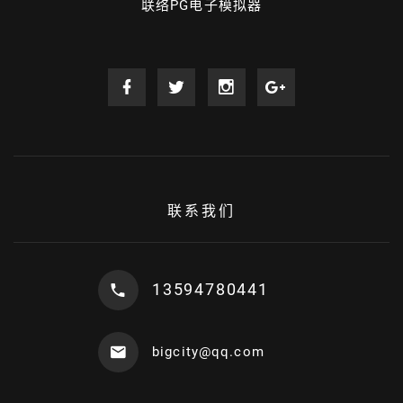
联络PG电子模拟器
联系我们
13594780441
bigcity@qq.com