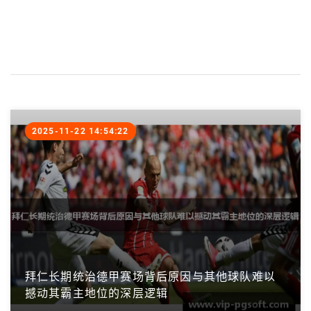
2025-11-22 14:54:22
拜仁长期统治德甲赛场背后原因与其他球队难以
撼动其霸主地位的深层逻辑