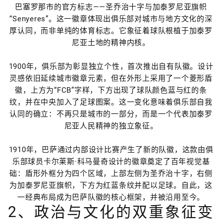
巴塞罗那市的官方标志——圣乔治十字与加泰罗尼亚旗帜
“Senyeres”。这一徽章体现出俱乐部对城市与地方文化的深
厚认同，而非单纯的体育标志。它象征着球队根植于加泰罗
尼亚土地的精神内核。
1900年，俱乐部为彰显独立个性，首次推出自有队徽。设计
灵感依旧延续城市徽章元素，但在外形上采用了一个菱形盾
徽，上方为“FCB”字样，下方出现了球队颜色蓝与红的条
纹，并在中央加入了足球图案。这一变化意味着俱乐部自我
认同的确立：不再只是城市的一部分，而是一个代表加泰罗
尼亚人民精神的独立象征。
1910年，巴萨通过内部设计比赛产生了新的队徽，这款由俱
乐部球员卡尔莱斯·科马曼奇设计的徽章奠定了百年视觉基
础：盾形外框分为四个区域，上部左侧为圣乔治十字，右侧
为加泰罗尼亚旗帜，下方为红蓝条纹并配以足球。自此，这
一经典布局成为巴萨队徽的核心框架，并被沿用至今。
2、政治与文化的双重象征变