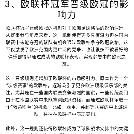
3、欧联杯冠军晋级欧冠的影
响力
欧联杯冠军晋级欧冠的机制对于欧洲足球格局的影响深远。
从赛事参与角度来看，这一机制使得更多具有潜力但在国内
联赛中未能夺冠的球队有机会通过欧联杯争夺欧冠资格。这
不仅激发了欧洲范围内更广泛的竞争，也让很多不被看好的
俱乐部得以通过成功的欧联杯表现，实现梦想中的欧冠之
旅。
这一晋级规则还增加了欧联杯的市场吸引力。原本作为一个
“次级赛事”的欧联杯，逐渐吸引了更多欧洲顶级俱乐部的关
注。尤其是在一些国内联赛竞争激烈的国家，一些传统豪门
由于在本国联赛中未能拿到欧冠资格，而通过欧联杯争取一
个“救命稻草”的机会。比如，西甲、英超等联赛的中上游球
队，往往在欧联杯中表现突出。
此外，这一规则还使得欧联杯成为了球队战术安排中的关键