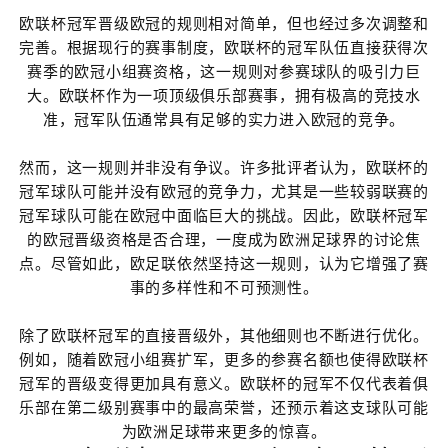
欧联杯冠军晋级欧冠的规则相对简单，但也经过多次调整和
完善。根据现行的赛事制度，欧联杯的冠军队伍直接获得次
赛季的欧冠小组赛资格，这一规则对参赛球队的吸引力巨
大。欧联杯作为一项顶级俱乐部赛事，拥有极高的竞技水
准，冠军队伍通常具有足够的实力进入欧冠的竞争。
然而，这一规则并非没有争议。许多批评者认为，欧联杯的
冠军球队可能并没有欧冠的竞争力，尤其是一些较弱联赛的
冠军球队可能在欧冠中面临巨大的挑战。因此，欧联杯冠军
的欧冠晋级资格是否合理，一度成为欧洲足球界的讨论焦
点。尽管如此，欧足联依然坚持这一规则，认为它增强了赛
事的多样性和不可预测性。
除了欧联杯冠军的直接晋级外，其他细则也不断进行优化。
例如，随着欧冠小组赛扩军，更多的参赛名额也使得欧联杯
冠军的晋级变得更加具有意义。欧联杯的冠军不仅代表着俱
乐部在第二级别赛事中的最高荣誉，还预示着这支球队可能
为欧洲足球带来更多的惊喜。