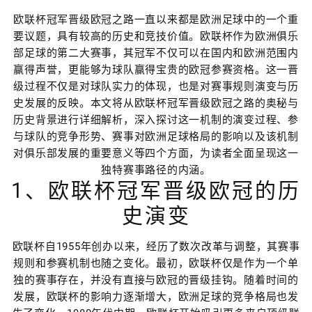
欧联杯冠军晋级欧冠之路一直以来都是欧洲足球中的一个重
要议题，具有较高的历史和竞技价值。欧联杯作为欧洲俱乐
部足球的第二大赛事，其冠军不仅可以在国内和欧洲范围内
赢得声誉，更能够为球队赢得宝贵的欧冠参赛资格。这一晋
级过程不仅是对球队实力的体现，也是对赛事规则演变与历
史发展的反映。本文将从欧联杯冠军晋级欧冠之路的奥秘与
历史背景进行详细解析，深入探讨这一机制的演变过程、参
与球队的竞争形势、赛事对欧洲足球格局的影响以及该机制
对俱乐部发展的重要意义等四个方面，为读者全面呈现这一
独特赛事路径的内涵。
1、欧联杯冠军晋级欧冠的历
史演变
欧联杯自1955年创办以来，经历了数次改革与调整，其赛事
规则和参赛机制也随之变化。最初，欧联杯仅是作为一个单
独的赛事存在，并没有直接与欧冠的晋级挂钩。随着时间的
发展，欧联杯的影响力逐渐增大，欧洲足球的竞争格局也发