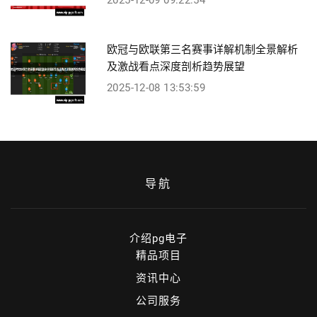
欧冠与欧联第三名赛事详解机制全景解析
及激战看点深度剖析趋势展望
2025-12-08 13:53:59
导航
介绍pg电子
精品项目
资讯中心
公司服务