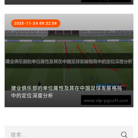
2025-11-24 09:22:58
建业俱乐部的单位属性及其在中国足球发展格局
中的定位深度分析
搜索...