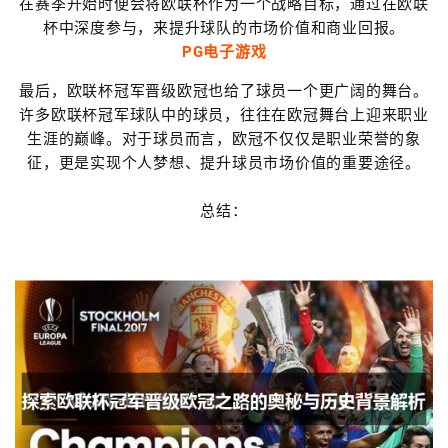
在赛季开始时便会将欧联杯作为一个战略目标，通过在欧联
杯中深度参与，来提升球队的市场价值和商业回报。
PG电子游戏
最后，欧联杯冠军晋级欧冠也给了球员一个更广阔的舞台。
许多欧联杯冠军球队中的球员，往往在欧冠舞台上迎来职业
生涯的巅峰。对于球员而言，欧冠不仅仅是职业荣誉的象
征，更是实现个人梦想、提升球员市场价值的重要途径。
总结：